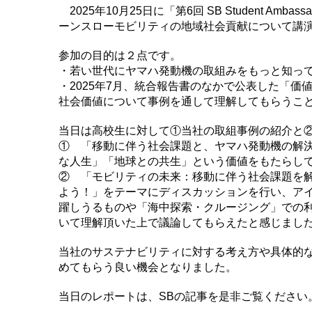
2025年10月25日に「第6回 SB Student
ーンスローモビリティの地域社会貢献について講
参加の目的は２点です。
・若い世代にヤマハ発動機の取組みをもっと知っ
・2025年7月、統合報告書のなかで公表した「
社会価値について事例を通して理解してもらうこ
当日は高校生に対して①当社の取組事例の紹介と
① 「移動に伴う社会課題と、ヤマハ発動機の解
な人生」「地球との共生」という価値をもたらし
② 「モビリティの未来：移動に伴う社会課題を
よう！」をテーマにディスカッションを行い、ア
躍しうるものや「海中探索・クルージング」での利
いて理解頂いた上で議論してもらえたと感じまし
当社のサステナビリティに対する考え方や具体的
めてもらう良い機会となりました。
当日のレポートは、SBの記事を是非ご覧ください