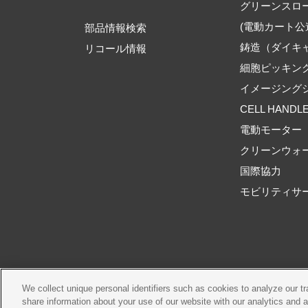
グリーンスロ
(電動カート公
部品情報検索
鋳造（ダイキ
リコール情報
細胞ピッキン
イメージング
CELL HANDL
電動モーター
クリーンウォ
国際協力
モビリティサ
We collect unique personal identifiers such as cookies to analyze our t
ご利用規約
推奨環境
share information about your use of our website with our analytics and 