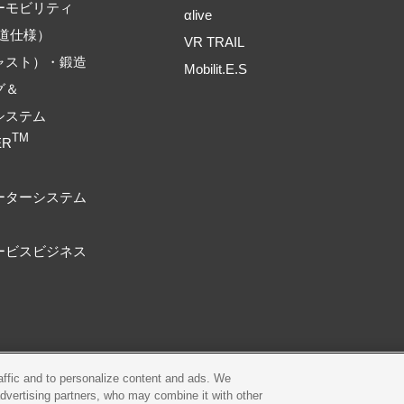
ーモビリティ
αlive
道仕様）
VR TRAIL
ャスト）・鍛造
Mobilit.E.S
グ＆
システム
TM
ER
ーターシステム
ービスビジネス
raffic and to personalize content and ads. We
プライバシーポリシー
Cookieポリシー
advertising partners, who may combine it with other