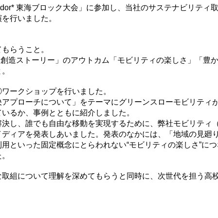
 Ambassador* 東海ブロック大会」に参加し、当社のサステナ
演を行いました。
てもらうこと。
価値創造ストーリー」のアウトカム「モビリティの楽しさ」「豊
と。
②ワークショップを行いました。
決アプローチについて」をテーマにグリーンスローモビリティ
ているか、事例とともに紹介しました。
解決し、誰でも自由な移動を実現するために、弊社モビリティ
イディアを発表しあいました。発表のなかには、「地域の見廻
用といった固定概念にとらわれない“モビリティの楽しさ”に
た。
な取組について理解を深めてもらうと同時に、次世代を担う高
。