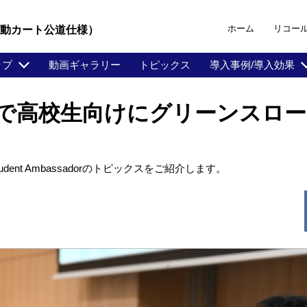
ホーム
リコー
電動カート公道仕様）
ップ
動画ギャラリー
トピックス
導入事例/導入効果
assadorで高校生向けにグリーン
nt Ambassadorのトピックスをご紹介します。