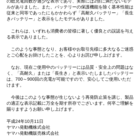
の総充電回数が過少な表示であり、実際には2倍に満たないモデ
ルがありました。また、バッテリーの保護機能を除く基本性能は
従来と同等であったにもかかわらず「高耐久バッテリー」「長生
きバッテリー」と表示をしたモデルがありました。
これらは、いずれも消費者の皆様に著しく優良との誤認を与え
る表示でありました。
このような事態となり、お客様やお取引先様に多大なるご迷惑
とご心配をお掛けしたことを、心よりお詫び申し上げます。
なお、現在ご使用中のバッテリーには品質・安全上の問題はな
く、「高耐久」または「長生き」と表示いたしましたバッテリー
は、700～900回の充電が可能ですので、安心してご使用いただ
けます。
今後はこのような事態が生じないよう再発防止策を講じ、製品
の適正な表示記載に万全を期す所存でございます。何卒ご理解を
賜りますようお願い申し上げます。
平成24年10月11日
ヤマハ発動機株式会社
ヤマハ発動機販売株式会社