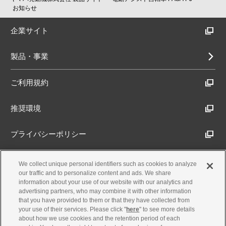
お知らせ
企業サイト
製品・事業
ご利用規約
推奨環境
プライバシーポリシー
Cookieポリシー
We collect unique personal identifiers such as cookies to analyze
our traffic and to personalize content and ads. We share
information about your use of our website with our analytics and
アクセシビリティ方針
advertising partners, who may combine it with other information
that you have provided to them or that they have collected from
your use of their services. Please click "
here
" to see more details
about how we use cookies and the retention period of each
古物営業法に基づく表示