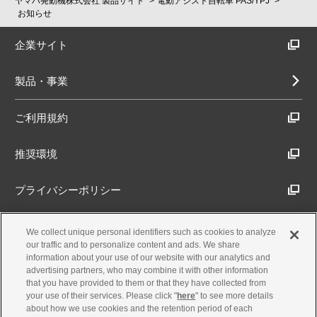
ヤマハ発動機株式会社 製品サイト
電動アシスト自転車 PAS/YPJ
お知らせ
企業サイト
製品・事業
ご利用規約
推奨環境
プライバシーポリシー
Cookieポリシー
We collect unique personal identifiers such as cookies to analyze
our traffic and to personalize content and ads. We share
information about your use of our website with our analytics and
アクセシビリティ方針
advertising partners, who may combine it with other information
that you have provided to them or that they have collected from
your use of their services. Please click "
here
" to see more details
about how we use cookies and the retention period of each
古物営業法に基づく表示