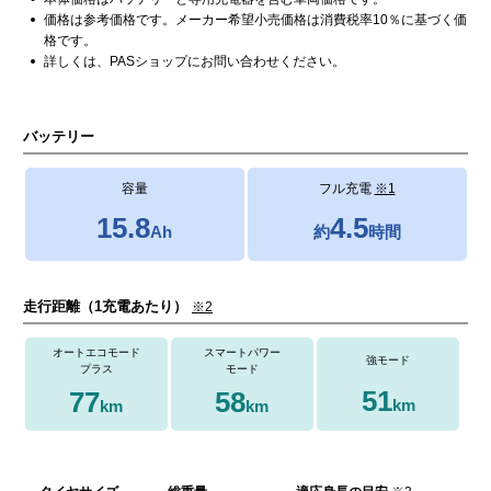
カタログ請求
価格は参考価格です。メーカー希望小売価格は消費税率10％に基づく価
格です。
詳しくは、PASショップにお問い合わせください。
バッテリー
容量
フル充電
※1
15.8
4.5
Ah
約
時間
走行距離（1充電あたり）
※2
オートエコモード
スマートパワー
強モード
プラス
モード
51
77
58
km
km
km