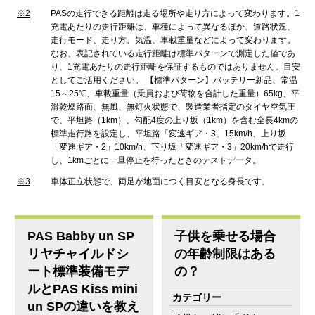
※2
PASの走行できる距離は走る場所や走り方によって変わります。1
充電あたりの走行距離は、車種によって異なるほか、道路状況、
走行モード、走り方、気温、車載重量などによって変わります。
なお、表記されている走行距離は標準パターンで測定した値であ
り、1充電あたりの走行距離を保証するものではありません。目安
としてご活用ください。 【標準パターン】バッテリー新品、常温
15～25℃、車載重量（乗員および荷物を合計した重量）65kg、平
滑乾燥路面、無風、無灯火状態で、製造業者指定のタイヤ空気圧
で、平坦路（1km）、勾配4度の上り坂（1km）を含む全長4kmの
標準走行路を設定し、平坦路「変速ギア・3」15km/h、上り坂
「変速ギア・2」10km/h、下り坂「変速ギア・3」20km/hで走行
し、1kmごとに一旦停止を行ったときのテストデータ。
※3
車体正立状態で、両足が地面につく目安となる身長です。
PAS Babby un SP
子供を乗せる場合
リヤチャイルドシ
の年齢制限はある
ート標準装備モデ
の？
ルとPAS Kiss mini
un SPの違いを教え