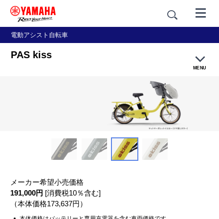
電動アシスト自転車
PAS kiss
MENU
特長紹介
カラー
価格・仕様
アクセサリー
メーカー希望小売価格
191,000円
[消費税10％含む]
販売店・試乗車店検索
（本体価格173,637円）
本体価格はバッテリーと専用充電器を含む車両価格です。