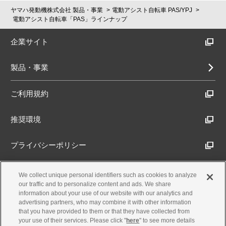
ヤマハ発動機株式会社 製品・事業
電動アシスト自転車 PAS/YPJ
電動アシスト自転車「PAS」ラインナップ
企業サイト
製品・事業
ご利用規約
推奨環境
プライバシーポリシー
Cookieポリシー
We collect unique personal identifiers such as cookies to analyze
our traffic and to personalize content and ads. We share
information about your use of our website with our analytics and
アクセシビリティ方針
advertising partners, who may combine it with other information
that you have provided to them or that they have collected from
your use of their services. Please click "
here
" to see more details