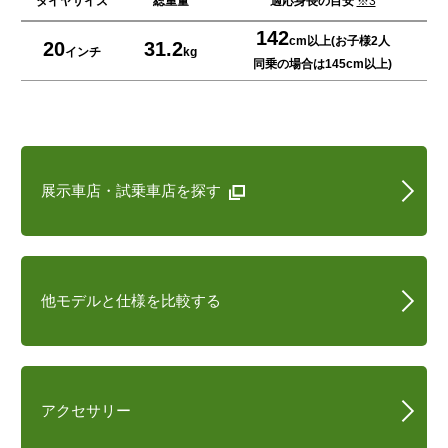
タイヤサイズ
総重量
適応身長の目安
※3
142
cm以上(お子様2人
20
31.2
インチ
kg
同乗の場合は145cm以上)
展示車店・試乗車店を探す
他モデルと仕様を比較する
アクセサリー