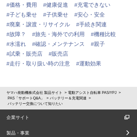
価格・費用
健康促進
充電できない
子ども乗せ
子供乗せ
安心・安全
廃棄・譲渡・リサイクル
手続き関連
故障？
旅先・海外での利用
機種比較
水濡れ
確認・メンテナンス
親子
試乗・販売店
販売店
走行・取り扱い時の注意
運動効果
ヤマハ発動機株式会社 製品サイト
電動アシスト自転車 PAS/YPJ
PAS「サポートQ&A」
バッテリー＆充電関連
バッテリー交換について知りたい
企業サイト
製品・事業