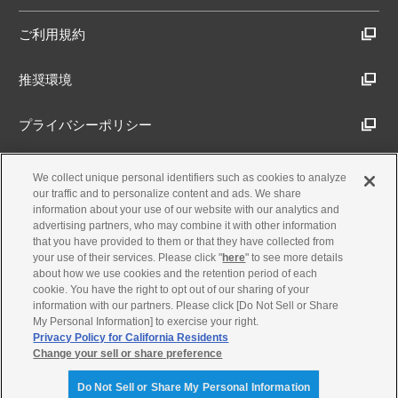
ご利用規約
推奨環境
プライバシーポリシー
Cookieポリシー
We collect unique personal identifiers such as cookies to analyze
our traffic and to personalize content and ads. We share
information about your use of our website with our analytics and
アクセシビリティ方針
advertising partners, who may combine it with other information
that you have provided to them or that they have collected from
your use of their services. Please click "
here
" to see more details
about how we use cookies and the retention period of each
古物営業法に基づく表示
cookie. You have the right to opt out of our sharing of your
information with our partners. Please click [Do Not Sell or Share
My Personal Information] to exercise your right.
お問合せ・製品サポート
Privacy Policy for California Residents
Change your sell or share preference
© Yamaha Motor Co., Ltd.
Do Not Sell or Share My Personal Information