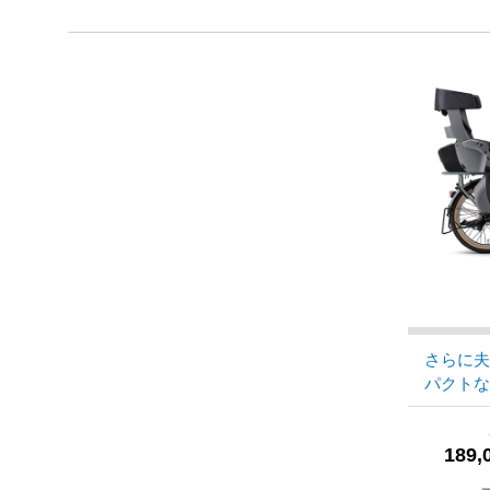
さらに
パクト
189,