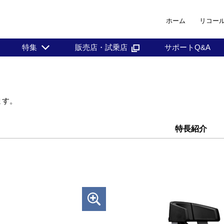
ホーム
リコー
特集
販売店・試乗店
サポートQ&A
ます。
特長紹介