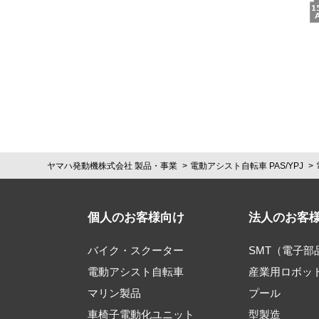
ヤマハ発動機株式会社 製品・事業
電動アシスト自転車 PAS/YPJ
個人のお客様向け
法人のお客
バイク・スクーター
SMT（電子
電動アシスト自転車
産業用ロボッ
マリン製品
プール
車椅子電動化ユニット
型製造