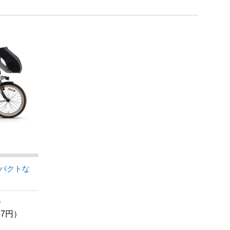
パクトな
格
37円）