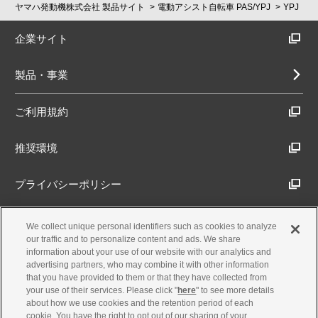
ヤマハ発動機株式会社 製品サイト
電動アシスト自転車 PAS/YPJ
YPJ
企業サイト
製品・事業
ご利用規約
推奨環境
プライバシーポリシー
Cookieポリシー
We collect unique personal identifiers such as cookies to analyze
our traffic and to personalize content and ads. We share
information about your use of our website with our analytics and
アクセシビリティ方針
advertising partners, who may combine it with other information
that you have provided to them or that they have collected from
your use of their services. Please click "
here
" to see more details
about how we use cookies and the retention period of each
古物営業法に基づく表示
cookie. You have the right to opt out of our sharing of your