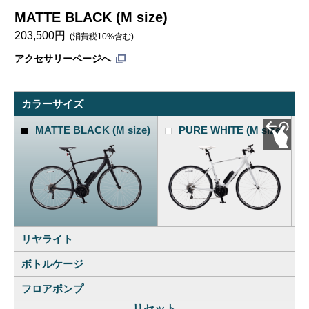
MATTE BLACK (M size)
YPJトップ
203,500円
(消費税10%含む)
アクセサリーページへ
試乗・展示店を探す
カタログ請求をする
カラー
サイズ
MATTE BLACK (M size)
PURE WHITE (M size)
リヤ
ライト
ボトル
ケージ
ラピッドmini
フロア
ポンプ
ボトルケージ（AB100-4.5）
リセット