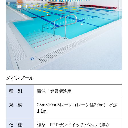
メインプール
種 別
競泳・健康増進用
規 模
25m×10m 5レーン（レーン幅2.0m） 水深
1.1m
仕 様
側壁 FRPサンドイッチパネル（厚さ