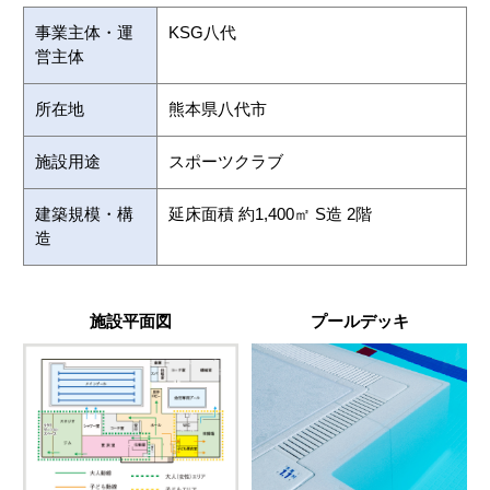
事業主体・運
KSG八代
営主体
所在地
熊本県八代市
施設用途
スポーツクラブ
建築規模・構
延床面積 約1,400㎡ S造 2階
造
施設平面図
プールデッキ