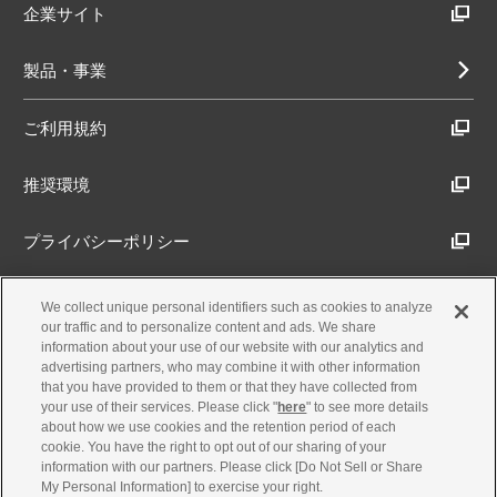
企業サイト
製品・事業
ご利用規約
推奨環境
プライバシーポリシー
Cookieポリシー
We collect unique personal identifiers such as cookies to analyze
our traffic and to personalize content and ads. We share
information about your use of our website with our analytics and
アクセシビリティ方針
advertising partners, who may combine it with other information
that you have provided to them or that they have collected from
your use of their services. Please click "
here
" to see more details
about how we use cookies and the retention period of each
古物営業法に基づく表示
cookie. You have the right to opt out of our sharing of your
information with our partners. Please click [Do Not Sell or Share
My Personal Information] to exercise your right.
製品・事業のお問合せ