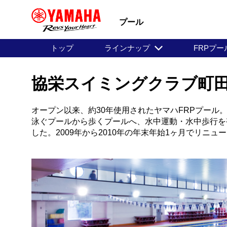
プール
トップ
ラインナップ
FRPプ
協栄スイミングクラブ町田
オープン以来、約30年使用されたヤマハFRPプール
泳ぐプールから歩くプールへ、水中運動・水中歩行を
した。2009年から2010年の年末年始1ヶ月でリニ