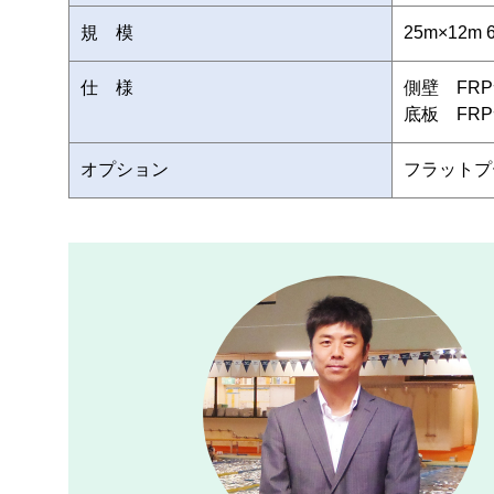
規 模
25m×12m
仕 様
側壁 FR
底板 FR
オプション
フラットプ