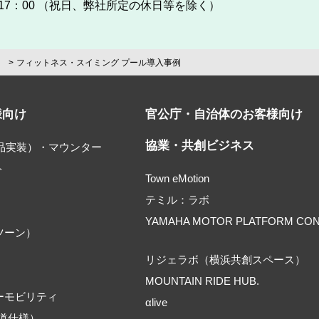
0～17：00 （祝日、弊社所定の休日等を除く）
）
フィットネス・スイミング プール導入事例
様向け
官公庁・自治体のお客様向け
協業・共創ビジネス
部品実装）・マウンター
ト
Town eMotion
テミル：ラボ
YAMAHA MOTOR PLATFORM CO
ツーン）
リジェラボ（横浜共創スペース）
MOUNTAIN RIDE HUB.
ーモビリティ
αlive
道仕様）