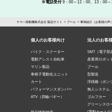
※電話受付
9：00～12：00、13：0
ヤマハ発動機株式会社 製品サイト
プール
事例紹介（お客様の声
個人のお客様向け
法人のお客
バイク・スクーター
SMT（電子
電動アシスト自転車
産業用ロボッ
マリン製品
プール
車椅子電動化ユニット
型製造
カート
浮桟橋（ポン
パフォーマンスダンパー
無人システム
ATV（四輪バギー）
ゴルフカー
グリーンスロ
(電動カート公