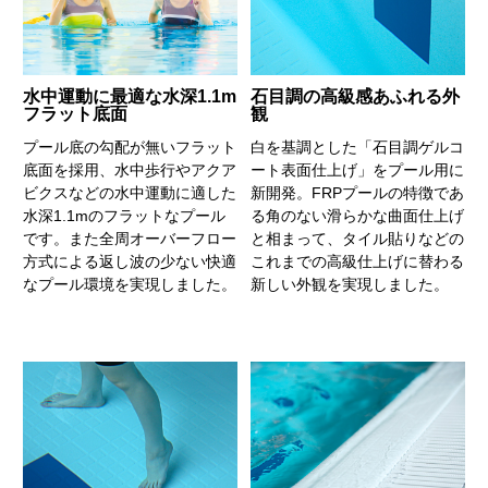
水中運動に最適な水深1.1m
石目調の高級感あふれる外
フラット底面
観
プール底の勾配が無いフラット
白を基調とした「石目調ゲルコ
底面を採用、水中歩行やアクア
ート表面仕上げ」をプール用に
ビクスなどの水中運動に適した
新開発。FRPプールの特徴であ
水深1.1mのフラットなプール
る角のない滑らかな曲面仕上げ
です。また全周オーバーフロー
と相まって、タイル貼りなどの
方式による返し波の少ない快適
これまでの高級仕上げに替わる
なプール環境を実現しました。
新しい外観を実現しました。