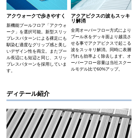
アクウォークで歩きやすく
アクアビクスの波もスッキ
リ解消
新機能プールフロア「アクウォ
全周オーバーフロー方式により
ーク」を選択可能。新型スリッ
プール水をデッキ面より越流さ
プレスパターンによる裸足にも
せる事でアクアビクスで起こる
馴染む適度なグリップ感と美し
波をスッキリ解消。同時に表層
いデザイン性を両立。またプー
汚れも効率よく除去します。オ
ル長辺にも短辺と同じ、スリッ
ーバーフロー容量は当社スクー
プレスパターンを採用していま
ルモデル比で60%アップ。
す。
ディテール紹介