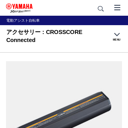
電動アシスト自転車
アクセサリー : CROSSCORE
Connected
MENU
製品概要
特長
YAMAHA e-Bike Link
カラー
仕様・リリース