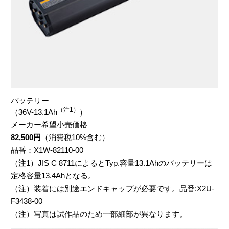
アクセサリー
ギャラリー
YPJトップ
バッテリー
試乗・展示店を探す
（注1）
（36V-13.1Ah
）
メーカー希望小売価格
82,500円
（消費税10%含む）
品番：X1W-82110-00
（注1）JIS C 8711によるとTyp.容量13.1Ahのバッテリーは
定格容量13.4Ahとなる。
（注）装着には別途エンドキャップが必要です。品番:X2U-
F3438-00
（注）写真は試作品のため一部細部が異なります。