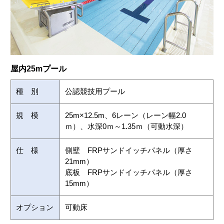
屋内25mプール
種 別
公認競技用プール
規 模
25m×12.5m、6レーン（レーン幅2.0
ｍ）、水深0ｍ～1.35ｍ（可動水深）
仕 様
側壁 FRPサンドイッチパネル（厚さ
21mm）
底板 FRPサンドイッチパネル（厚さ
15mm）
オプション
可動床