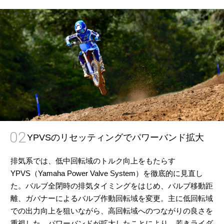
02
YPVSのリセッティングでパワーバンド拡大
排気系では、低中回転域のトルク向上をもたらす
YPVS（Yamaha Power Valve System）を徹底的に見直し
た。バルブ全閉時の排気タイミングをはじめ、バルブ移動距
離、ガバナーによるバルブ作動回転域を変更。主に低回転域
での出力向上を狙いながら、高回転域へのつながりの良さを
重視した。パワーバンドが拡大したことにより、若きライダ