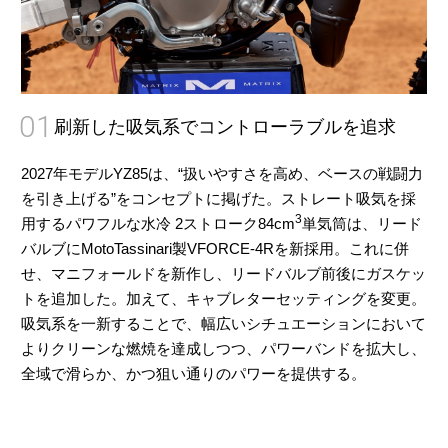
01
刷新した吸気系でコントローラブルを追求
2027年モデルYZ85は、“扱いやすさを高め、ベースの戦闘力
を引き上げる”をコンセプトに掲げた。ストレート吸気を採
3
用するパワフルな水冷 2ストローク84cm
単気筒は、リード
バルブにMotoTassinari製VFORCE-4Rを新採用。これに併
せ、マニフォールドを新作し、リードバルブ前後にガスケッ
トを追加した。加えて、キャブレターセッティングを変更。
吸気系を一新することで、幅広いシチュエーションにおいて
よりクリーンな燃焼を達成しつつ、パワーバンドを拡大し、
全域で滑らか、かつ狙い通りのパワーを提供する。