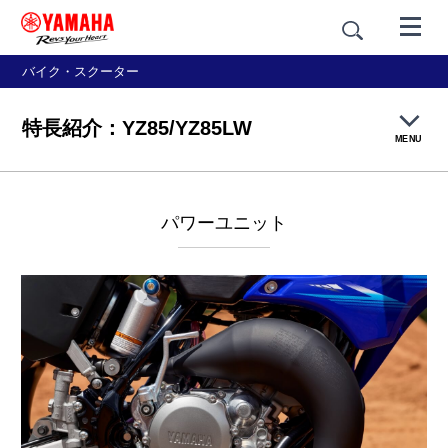
バイク・スクーター
特長紹介：YZ85/YZ85LW
MENU
製品概要
パワーユニット
特長紹介
フォトライブラリー
価格・仕様
アクセサリー