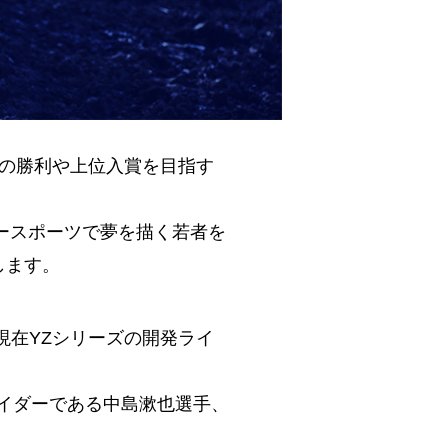
スでの勝利や上位⼊賞を⽬指す
タースポーツで夢を描く若者を
します。
現在YZシリーズの開発ライ
ライダーである中島漱也選手、