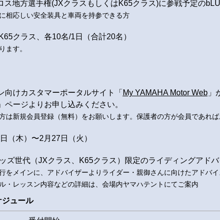
ロス地方選手権(JXクラスもしくはK65クラス)に参戦予定のbLU
に相応しい安全装具と車両を持参できる方
K65クラス、各10名/1日（合計20名）
ります。
ン向けカスタマーポータルサイト「
My YAMAHA Motor Web
」
」ページよりお申し込みください。
方は新規会員登録（無料）をお願いします。保護者の方が会員であれば
月1日（木）〜2月27日（火）
キッズ世代（JXクラス、K65クラス）限定のライディングアド
行をメインに、アドバイザーよりライダー・親御さんに向けたアドバイ
ル・レッスン内容などの詳細は、会場内ヤマハテントにてご案内
ケジュール