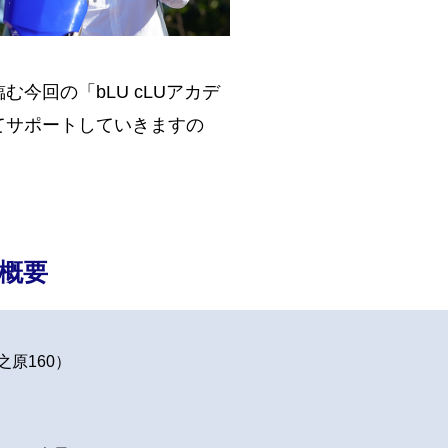
回の「bLU cLUアカデ
てサポートしていきますの
催概要
原160）