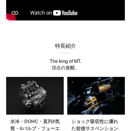
特長紹介
The king of MT.
頂点の覚醒。
水冷・DOHC・直列4気
ショック吸収性に優れ
筒・4バルブ・フューエ
た前後サスペンション