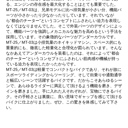
る、エンジンの存在感を最大化することはとても重要でした。
MT-25／MT-03は、兄弟モデルに比べ排気量が小さい分、機能パ
ーツが小さかったり少なかったりしています。それでいなが
ら“都会のチーター”というコンセプトにふさわしい迫力を表現し
なくてはなりませんでした。そこで外装パーツのデザインによっ
て、機能パーツを強調しメカニカルな魅力を高めるという手法を
採用しています。その象徴的なパーツがアンダーカウルです。
MT-25／MT-03は小排気量のネイキッドマシン。スペース的にも
重量的にも、徹底した軽量化と合理化が図られています。そんな
なかあえてアンダーカウルを装着したのは、それによって“都会
のチーター”というコンセプトにふさわしい筋肉感や機械が持っ
ている迫力を表現したかったからです。
MT-25／MT-03は軽量でコンパクトなバイクであり、それが故に
スポーツライディングからツーリング、そして街乗りや通勤通学
と幅広いシーンで活躍するバイクです。だからこそあらゆるシー
ンで、あらゆるライダーに満足して頂けるよう機能を磨き、デザ
インを磨きました。手に入れた人それぞれが、宝物にできるバイ
ク。その手軽さとは裏腹に、良い意味でギャップを感じて頂ける
バイクに仕上がりました。ぜひ、この驚きを体感してみて下さ
い。