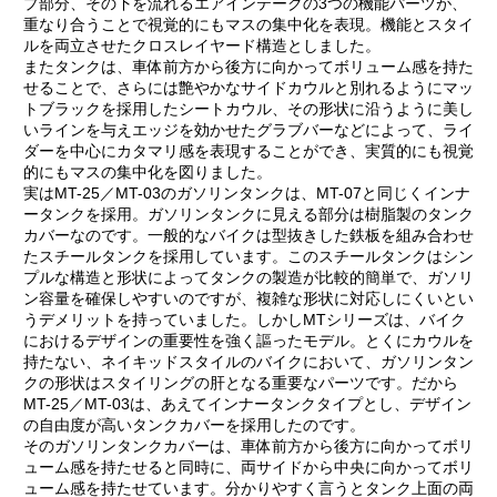
プ部分、その下を流れるエアインテークの3つの機能パーツが、
重なり合うことで視覚的にもマスの集中化を表現。機能とスタイ
ルを両立させたクロスレイヤード構造としました。
またタンクは、車体前方から後方に向かってボリューム感を持た
せることで、さらには艶やかなサイドカウルと別れるようにマッ
トブラックを採用したシートカウル、その形状に沿うように美し
いラインを与えエッジを効かせたグラブバーなどによって、ライ
ダーを中心にカタマリ感を表現することができ、実質的にも視覚
的にもマスの集中化を図りました。
実はMT-25／MT-03のガソリンタンクは、MT-07と同じくインナ
ータンクを採用。ガソリンタンクに見える部分は樹脂製のタンク
カバーなのです。一般的なバイクは型抜きした鉄板を組み合わせ
たスチールタンクを採用しています。このスチールタンクはシン
プルな構造と形状によってタンクの製造が比較的簡単で、ガソリ
ン容量を確保しやすいのですが、複雑な形状に対応しにくいとい
うデメリットを持っていました。しかしMTシリーズは、バイク
におけるデザインの重要性を強く謳ったモデル。とくにカウルを
持たない、ネイキッドスタイルのバイクにおいて、ガソリンタン
クの形状はスタイリングの肝となる重要なパーツです。だから
MT-25／MT-03は、あえてインナータンクタイプとし、デザイン
の自由度が高いタンクカバーを採用したのです。
そのガソリンタンクカバーは、車体前方から後方に向かってボリ
ューム感を持たせると同時に、両サイドから中央に向かってボリ
ューム感を持たせています。分かりやすく言うとタンク上面の両