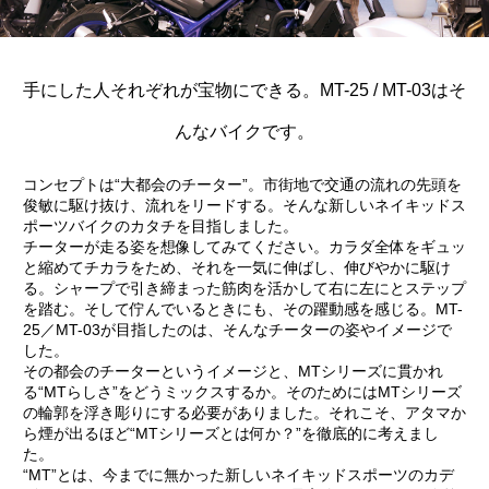
手にした人それぞれが宝物にできる。MT-25 / MT-03はそ
んなバイクです。
コンセプトは“大都会のチーター”。市街地で交通の流れの先頭を
俊敏に駆け抜け、流れをリードする。そんな新しいネイキッドス
ポーツバイクのカタチを目指しました。
チーターが走る姿を想像してみてください。カラダ全体をギュッ
と縮めてチカラをため、それを一気に伸ばし、伸びやかに駆け
る。シャープで引き締まった筋肉を活かして右に左にとステップ
を踏む。そして佇んでいるときにも、その躍動感を感じる。MT-
25／MT-03が目指したのは、そんなチーターの姿やイメージで
した。
その都会のチーターというイメージと、MTシリーズに貫かれ
る“MTらしさ”をどうミックスするか。そのためにはMTシリーズ
の輪郭を浮き彫りにする必要がありました。それこそ、アタマか
ら煙が出るほど“MTシリーズとは何か？”を徹底的に考えまし
た。
“MT”とは、今までに無かった新しいネイキッドスポーツのカデ