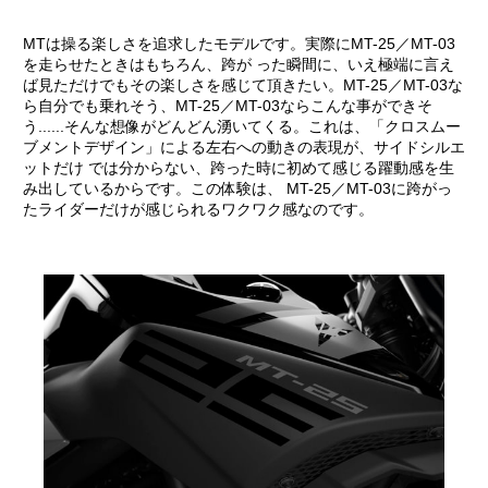
MTは操る楽しさを追求したモデルです。実際にMT-25／MT-03
を走らせたときはもちろん、跨が った瞬間に、いえ極端に言え
ば見ただけでもその楽しさを感じて頂きたい。MT-25／MT-03な
ら自分でも乗れそう、MT-25／MT-03ならこんな事ができそ
う......そんな想像がどんどん湧いてくる。これは、「クロスムー
ブメントデザイン」による左右への動きの表現が、サイドシルエ
ットだけ では分からない、跨った時に初めて感じる躍動感を生
み出しているからです。この体験は、 MT-25／MT-03に跨がっ
たライダーだけが感じられるワクワク感なのです。