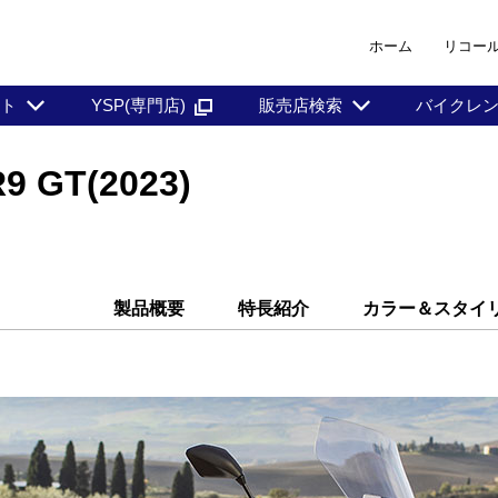
ホーム
リコー
ント
YSP(専門店)
販売店検索
バイクレ
GT(2023)
製品概要
特長紹介
カラー＆スタイ