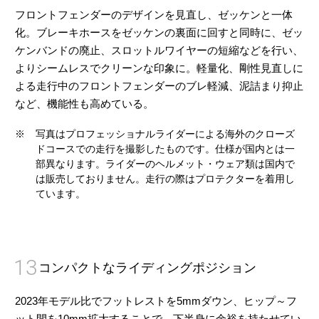
フロントフェンダーのデザインを見直し、ゼッケンと一体
化。ブレーキホースをゼッケンの裏面に回すと同時に、ゼッ
ケンバンドの廃止、スロットルワイヤーの短縮などを行い、
よりシームレスでクリーンな印象に。軽量化、剛性見直しに
よる走行中のフロントフェンダーのブレ軽減、泥詰まり抑止
など、機能性も高めている。
※
写真はプロフェッショナルライダーによる海外のクローズ
ドコースでの走行を撮影したものです。仕様が国内とは一
部異なります。ライダーのヘルメット・ウェア類は国内で
は販売しておりません。走行の際はプロテクターを着用し
ています。
13
コンパクトなライディングポジション
2023年モデル比でフットレストを5mmダウン、ヒップ～フ
ット間を10mm拡大することで、下半身に余裕を持たせてい