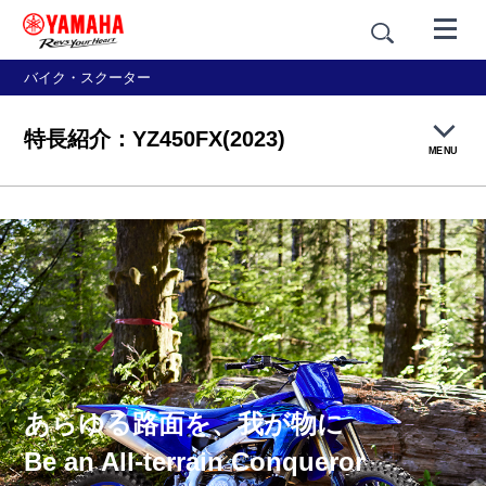
バイク・スクーター
特長紹介：YZ450FX(2023)
MENU
製品概要
特長紹介
フォトライブラリー
価格・仕様
あらゆる路面を、我が物に
Be an All-terrain Conqueror