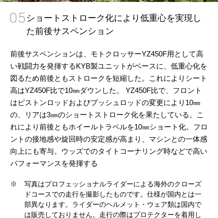
05
ショートストローク化により低重心を実現し
た前後サスペンション
前後サスペンションは、モトクロッサーYZ450F用として高
い戦闘力を発揮するKYB製ユニットがベースに、低重心化を
図るため前後ともストロークを短縮した。これによりシート
高はYZ450F比で10㎜ダウンした。 YZ450F比で、フロント
はピストンロッドおよびプッシュロッドの変更により10㎜
の、リアは3㎜のショートストローク化を果たしている。こ
れにより前後ともホイールトラベルを10㎜ショート化。フロ
ントの接地感や旋回時の安定感が高まり、マシンとの一体感
向上にも寄与。ウッズでのタイトコーナリング時などで高い
パフォーマンスを発揮する
※
写真はプロフェッショナルライダーによる海外のクローズ
ドコースでの走行を撮影したものです。仕様が国内とは一
部異なります。ライダーのヘルメット・ウェア類は国内で
は販売しておりません。走行の際はプロテクターを着用し