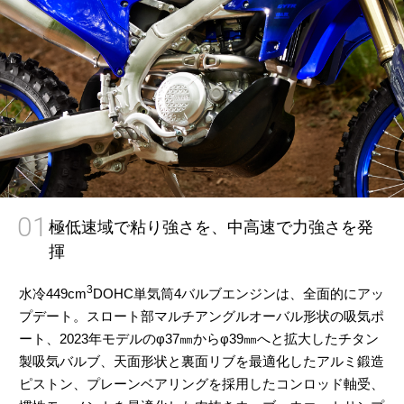
01
極低速域で粘り強さを、中高速で力強さを発
揮
3
水冷449cm
DOHC単気筒4バルブエンジンは、全面的にアッ
プデート。スロート部マルチアングルオーバル形状の吸気ポ
ート、2023年モデルのφ37㎜からφ39㎜へと拡大したチタン
製吸気バルブ、天面形状と裏面リブを最適化したアルミ鍛造
ピストン、プレーンベアリングを採用したコンロッド軸受、