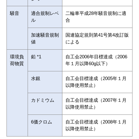
騒音
適合規制レベ
二輪車平成28年騒音規制に適
ル
合
加速騒音規制
国連協定規則第41号第4改訂版
値
による
環境負
鉛 *1
自工会2006年目標達成（2006
荷物質
年１月以降60g以下）
水銀
自工会目標達成（2005年１月
以降使用禁止）
カドミウム
自工会目標達成（2007年１月
以降使用禁止）
6価クロム
自工会目標達成（2008年１月
以降使用禁止）