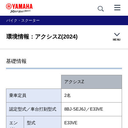
バイク・スクーター
環境情報：アクシスZ(2024)
MENU
製品TOP
基礎情報
機能・装備
アクシスZ
デザイン
乗車定員
2名
価格・仕様
認定型式／車台打刻型式
8BJ-SEJ6J／E33VE
アクセサリー
エン
型式
E33VE