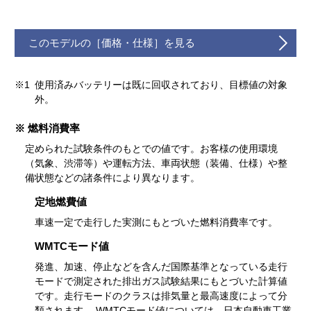
このモデルの［価格・仕様］を見る
※1
使用済みバッテリーは既に回収されており、目標値の対象
外。
※ 燃料消費率
定められた試験条件のもとでの値です。お客様の使用環境
（気象、渋滞等）や運転方法、車両状態（装備、仕様）や整
備状態などの諸条件により異なります。
定地燃費値
車速一定で走行した実測にもとづいた燃料消費率です。
WMTCモード値
発進、加速、停止などを含んだ国際基準となっている走行
モードで測定された排出ガス試験結果にもとづいた計算値
です。走行モードのクラスは排気量と最高速度によって分
類されます。 WMTCモード値については、日本自動車工業