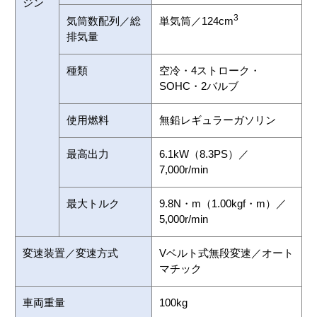
ジン
3
気筒数配列／総
単気筒／124cm
排気量
種類
空冷・4ストローク・
SOHC・2バルブ
使用燃料
無鉛レギュラーガソリン
最高出力
6.1kW（8.3PS）／
7,000r/min
最大トルク
9.8N・m（1.00kgf・m）／
5,000r/min
変速装置／変速方式
Vベルト式無段変速／オート
マチック
車両重量
100kg