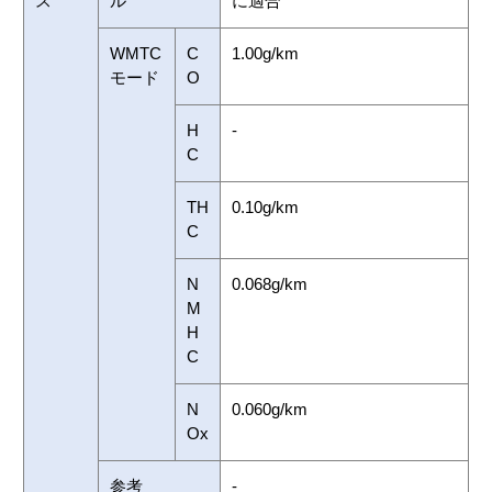
ス
ル
に適合
WMTC
C
1.00g/km
モード
O
H
-
C
TH
0.10g/km
C
N
0.068g/km
M
H
C
N
0.060g/km
Ox
参考
-