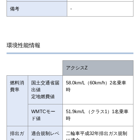
備考
-
環境性能情報
アクシスZ
燃料消
国土交通省届
58.0km/L（60km/h）2名乗車
費率
出値
時
定地燃費値
WMTCモー
51.9km/L （クラス1）1名乗車
ド値
時
排出ガ
適合規制レベ
二輪車平成32年排出ガス規制