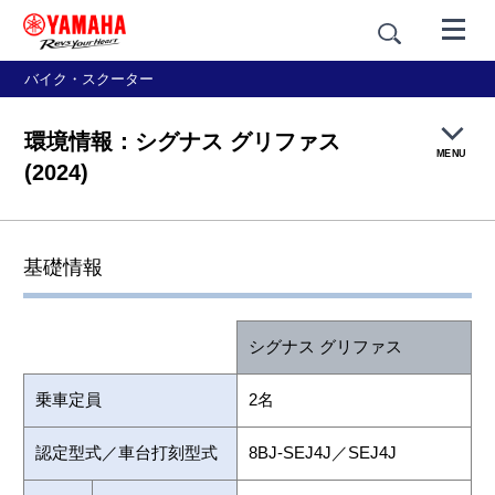
バイク・スクーター
環境情報：シグナス グリファス
MENU
(2024)
製品TOP
基礎情報
機能・装備
シグナス グリファス
デザイン
乗車定員
2名
価格・仕様
認定型式／車台打刻型式
8BJ-SEJ4J／SEJ4J
アクセサリー