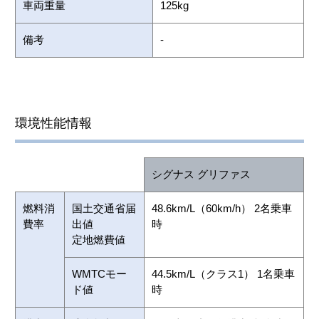
車両重量
125kg
備考
-
環境性能情報
シグナス グリファス
燃料消
国土交通省届
48.6km/L（60km/h） 2名乗車
費率
出値
時
定地燃費値
WMTCモー
44.5km/L（クラス1） 1名乗車
ド値
時