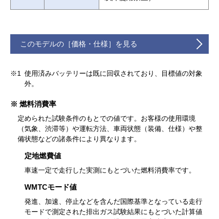
このモデルの［価格・仕様］を見る
※1
使用済みバッテリーは既に回収されており、目標値の対象
外。
※ 燃料消費率
定められた試験条件のもとでの値です。お客様の使用環境
（気象、渋滞等）や運転方法、車両状態（装備、仕様）や整
備状態などの諸条件により異なります。
定地燃費値
車速一定で走行した実測にもとづいた燃料消費率です。
WMTCモード値
発進、加速、停止などを含んだ国際基準となっている走行
モードで測定された排出ガス試験結果にもとづいた計算値