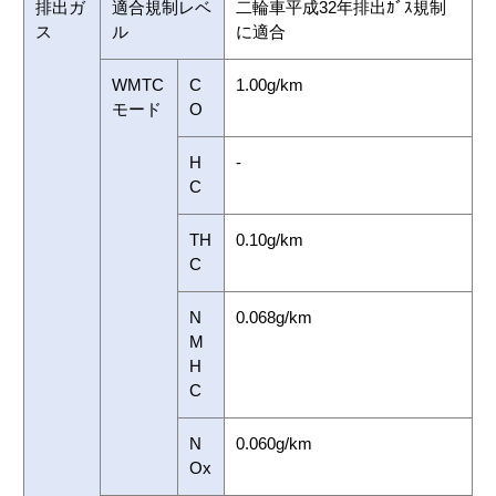
排出ガ
適合規制レベ
二輪車平成32年排出ｶﾞｽ規制
ス
ル
に適合
WMTC
C
1.00g/km
モード
O
H
-
C
TH
0.10g/km
C
N
0.068g/km
M
H
C
N
0.060g/km
Ox