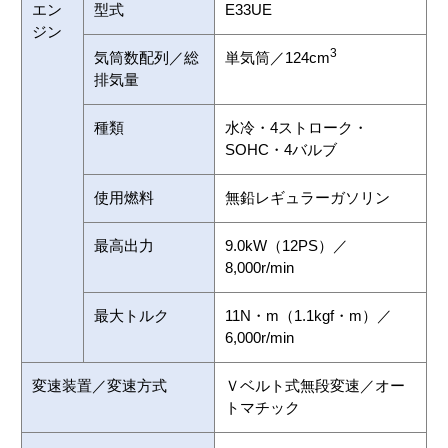
エン
型式
E33UE
ジン
3
気筒数配列／総
単気筒／124cm
排気量
種類
水冷・4ストローク・
SOHC・4バルブ
使用燃料
無鉛レギュラーガソリン
最高出力
9.0kW（12PS）／
8,000r/min
最大トルク
11N・m（1.1kgf・m）／
6,000r/min
変速装置／変速方式
Ｖベルト式無段変速／オー
トマチック