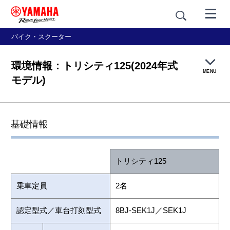
バイク・スクーター
環境情報：トリシティ125(2024年式
MENU
モデル)
製品概要
基礎情報
特長紹介
トリシティ125
カラー＆スタイリング
乗車定員
2名
価格・仕様
認定型式／車台打刻型式
8BJ-SEK1J／SEK1J
アクセサリー