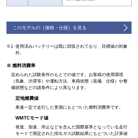
このモデルの［価格・仕様］を見る
※1
使用済みバッテリーは既に回収されており、目標値の対象
外。
※ 燃料消費率
定められた試験条件のもとでの値です。お客様の使用環境
（気象、渋滞等）や運転方法、車両状態（装備、仕様）や整
備状態などの諸条件により異なります。
定地燃費値
車速一定で走行した実測にもとづいた燃料消費率です。
WMTCモード値
発進、加速、停止などを含んだ国際基準となっている走行
モードで測定された排出ガス試験結果にもとづいた計算値