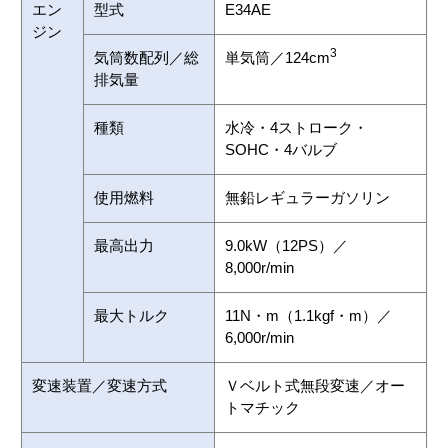
エン
型式
E34AE
ジン
3
気筒数配列／総
単気筒／124cm
排気量
種類
水冷・4ストローク・
SOHC・4バルブ
使用燃料
無鉛レギュラーガソリン
最高出力
9.0kW（12PS）／
8,000r/min
最大トルク
11N・m（1.1kgf・m）／
6,000r/min
変速装置／変速方式
Ｖベルト式無段変速／オー
トマチック