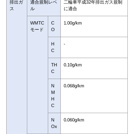
排出ガ
適合規制レベ
二輪車平成32年排出ガス規制
ス
ル
に適合
WMTC
C
1.00g/km
モード
O
H
-
C
TH
0.10g/km
C
N
0.068g/km
M
H
C
N
0.060g/km
Ox