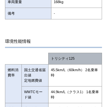
車両重量
168kg
備考
-
環境性能情報
トリシティ125
燃料消
国土交通省届
45.5km/L（60km/h） 2名乗車
費率
出値
時
定地燃費値
WMTCモー
44.9km/L（クラス1） 1名乗車
ド値
時