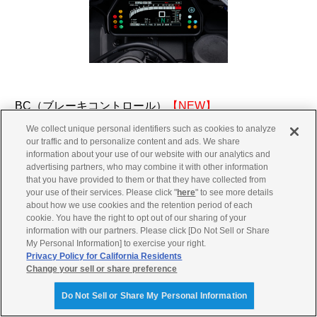
BC（ブレーキコントロール）
【NEW】
We collect unique personal identifiers such as cookies to analyze
our traffic and to personalize content and ads. We share
これは、マシンの挙動を安定させるために働く制御で、例え
information about your use of our website with our analytics and
ばコーナーリング中のバンクした状態でブレーキを掛け過ぎ
advertising partners, who may combine it with other information
た際などに作動することで、車体の唐突な挙動を抑制し、安
that you have provided to them or that they have collected from
your use of their services. Please click "
here
" to see more details
定性を保つことを助ける制御です。
about how we use cookies and the retention period of each
バンク角や前後タイヤの回転速度差に加えて、従来装備のス
cookie. You have the right to opt out of our sharing of your
information with our partners. Please click [Do Not Sell or Share
ライドコントロールシステム用のIMU信号を利用して制御性
My Personal Information] to exercise your right.
を高めることで、安心感を高めながら楽しく走っていただく
Privacy Policy for California Residents
ことができます。
Change your sell or share preference
Do Not Sell or Share My Personal Information
制御レベルとして「BC1」と「BC2」を設定しており、