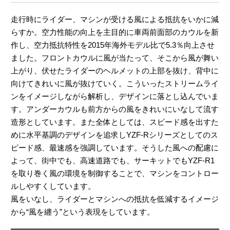
走行時にライダー、マシンが受ける風による抵抗をいかに減
らすか。空力性能の向上を主目的に車両前面部のカウルを新
作し、空力抵抗特性を2015年海外モデル比で5.3％向上させ
ました。フロントカウルに風が当たって、そこから風が舞い
上がり、伏せたライダーのヘルメットの上部を抜け、背中に
向けてきれいに風が抜けていく。こういったストリームライ
ンをイメージしながら解析し、デザインに落とし込んでいま
す。アンダーカウルも前方からの風をきれいにいなして流す
造形としています。また全体としては、スピード感を出すた
めに水平基調のデザインを追求しYZF-Rシリーズとしてのス
ピード感、最速感を強調しています。そうした風への配慮に
よって、街中でも、高速道路でも、サーキットでもYZF-R1
を取り巻く風の環境を制御することで、マシンをコントロー
ルしやすくしています。
風をいなし、ライダーとマシンへの抵抗を低減するイメージ
から“風を纏う”という表現をしています。