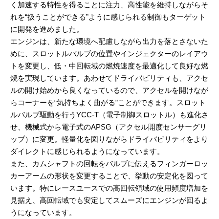
く加速する特性を得ることに注力、高性能を維持しながらそ
れを“扱うことができる”ように感じられる制御もターゲット
に開発を進めました。
エンジンは、新たな環境へ配慮しながら出力を落とさないた
めに、スロットルバルブの位置やインジェクターのレイアウ
トを変更し、低・中回転域の燃焼速度を最適化して良好な燃
焼を実現しています。あわせてドライバビリティも、アクセ
ルの開け始めから良くなっているので、アクセルを開けなが
らコーナーを“気持ちよく曲がる”ことができます。スロット
ルバルブ駆動を行うYCC-T（電子制御スロットル）も進化さ
せ、機械式から電子式のAPSG（アクセル開度センサーグリ
ップ）に変更。軽量化を図りながらドライバビリティをより
ダイレクトに感じられるようになっています。
また、カムシャフトの回転をバルブに伝えるフィンガーロッ
カーアームの形状を変更することで、挙動の安定化を図って
います。特にレースユースでの高回転領域の使用頻度増加を
見据え、高回転域でも安定してスムーズにエンジンが回るよ
うになっています。