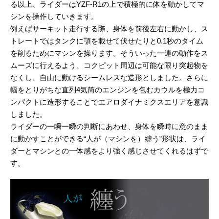
る以上、ライダーはYZF-R1の上で積極的に体を動かしてマ
シンを操作していきます。
例えばサーキット走行する際、身体を前後左右に動かし、ス
トレートではタンクに顎を載せて伏せたりと0.1秒のタイム
を削るためにマシンを操ります。そういった一連の動作をス
ムーズに行えるよう、コクピット周辺は可能な限り突起物を
なくし、自由に動けるシームレスな造形としました。さらに
幅をとりがちな直列4気筒のエンジンを包むカウルを極力コ
ンパクトに造形することでエアロダイナミクスエリアを意識
しました。
ライダーの一瞬一瞬の判断にあわせ、身体を瞬時に意のまま
に動かすことができる“人が（マシンを）纏う”形状は、ライ
ダーとマシンとの一体感をより強く感じさせてくれるはずで
す。