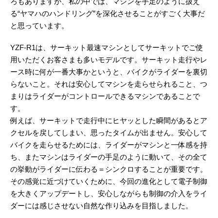
ろもありますが、私の中では、マシンを手足のように扱え
る“ヤマハのハンドリング”を深化させることがすごく大事だ
と思っています。
YZF-R1は、サーキット最速マシンとしてサーキットでご使
用いただくお客さまも多いモデルです。サーキット走行やレ
ース時に何が一番大事かというと、バイクがライダーを裏切
らないこと。それは安心してマシンを走らせられること、つ
まりはライダーがコントロールできるマシンであることで
す。
例えば、サーキットで走行中にヒヤッとした瞬間があるとア
クセルを戻してしまい、思ったタイムが出ません。安心して
バイクを走らせるためには、ライダーがマシンと一体感を持
ち、またマシンはライダーの手足のように動いて、その全て
の挙動がライダーに伝わる＝シンクロすることが重要です。
その感覚に近づけていくために、今回の進化として電子制御
を大きくアップデートし、安心しながらも制御の介入をライ
ダーには感じさせない自然な作り込みを目指しました。