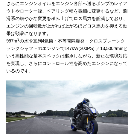
さらにエンジンオイルをエンジン各部へ送るポンプのレイア
ウトやローター径、ベアリング幅を微細に変更するなど、潤
滑系の細やかな変更を積み上げてロス馬力を低減しており、
エンジンの回転数が上がれば上がるほどロス馬力を抑える効
果は顕著になります。
3
997m
の水冷直列4気筒・不等間隔爆発・クロスプレーンク
ランクシャフトのエンジンで147kW(200PS) ／13,500r/minと
いう高性能な基本スペックは継承しながら、新たな環境対応
を実現し、さらにコントロール性を高めたエンジンになって
いるのです。