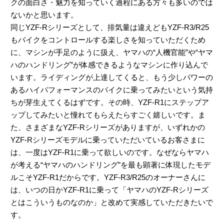
クの面白さ・魅力を知っていく過程にある方々も多いのでは
ないかと思います。
同じYZF-Rシリーズとして、排気量は違えどもYZF-R3/R25
もバイクをコントロールする楽しさを知っていただくため
に、マシンが手足のように扱え、ヤマハの“人機官能”や“ヤマ
ハのハンドリング”が体感できるようなマシンに作り込んで
います。ライディングが上達してくると、もう少しパワーの
あるハイパフォーマンスのバイクに乗ってみたいという気持
ちが芽生えてくるはずです。その時、YZF-R1にステップア
ップしてみたいと憧れてもらえたらすごく嬉しいです。ま
た、さまざまなYZF-Rシリーズがありますが、いずれかの
YZF-Rシリーズモデルに乗っていただいているお客さまに
は、一度はYZF-R1に乗って欲しいのです。なぜならヤマハ
が考える“ヤマハのハンドリング”を最も顕著に体現したモデ
ルこそYZF-R1だからです。YZF-R3/R25のオーナーさんに
は、いつの日かYZF-R1に乗って「ヤマハのYZF-Rシリーズ
とはこういうものなのか」と改めて実感していただきたいで
す。