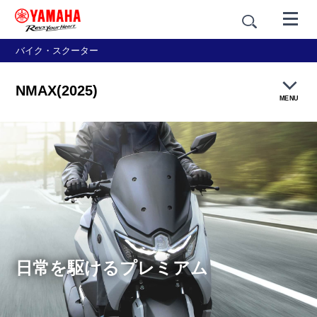
バイク・スクーター
NMAX(2025)
MENU
製品TOP
機能・装備
カラー＆デザイン
価格・仕様
日常を駆けるプレミアム
アクセサリー