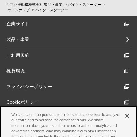
ヤマハ発動機株式会社 製品・事業
バイク・スクーター
ラインナップ
バイク・スクーター
企業サイト
製品・事業
ご利用規約
推奨環境
プライバシーポリシー
Cookieポリシー
We collect unique personal identifiers such as cookies to analyze
アクセシビリティ方針
our traffic and to personalize content and ads. We share
information about your use of our website with our analytics and
advertising partners, who may combine it with other information
that you have provided to them or that they have collected from