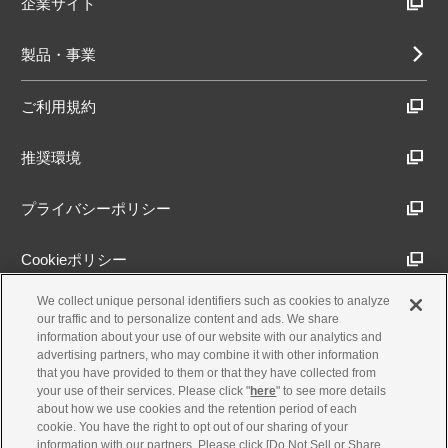
企業サイト
製品・事業
ご利用規約
推奨環境
プライバシーポリシー
Cookieポリシー
We collect unique personal identifiers such as cookies to analyze
アクセシビリティ方針
our traffic and to personalize content and ads. We share
information about your use of our website with our analytics and
advertising partners, who may combine it with other information
that you have provided to them or that they have collected from
古物営業法に基づく表示
your use of their services. Please click "
here
" to see more details
about how we use cookies and the retention period of each
cookie. You have the right to opt out of our sharing of your
製品・事業のお問合せ
information with our partners. Please click [Do Not Sell or Share