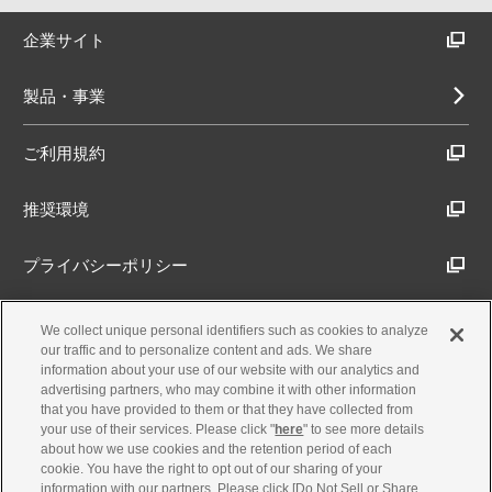
企業サイト
製品・事業
ご利用規約
推奨環境
プライバシーポリシー
Cookieポリシー
We collect unique personal identifiers such as cookies to analyze
our traffic and to personalize content and ads. We share
information about your use of our website with our analytics and
アクセシビリティ方針
advertising partners, who may combine it with other information
that you have provided to them or that they have collected from
your use of their services. Please click "
here
" to see more details
about how we use cookies and the retention period of each
古物営業法に基づく表示
cookie. You have the right to opt out of our sharing of your
information with our partners. Please click [Do Not Sell or Share