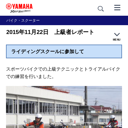
バイク・スクーター
2015年11月22日 上級者レポート
MENU
ライディングスクールに参加して
YRA トップ
大人のバイクレッスン
スポーツバイクでの上級テクニックとトライアルバイク
での練習を行いました。
親子バイク教室
ライディングスクール
ペーパーライダースクール
安全運転講習会