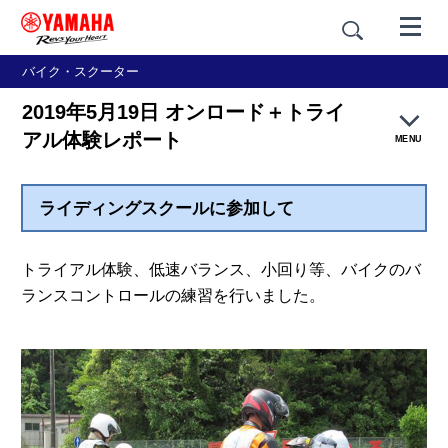
バイク・スクーター
2019年5月19日 オンロード＋トライ
アル体験レポート
MENU
ライディングスクールに参加して
YRA トップ
大人のバイクレッスン
トライアル体験、低速バランス、小回り等、バイクのバ
ランスコントロールの練習を行いました。
親子バイク教室
ライディングスクール
ペーパーライダースクール