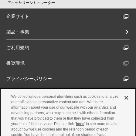
アクセサリーシミュレーター
企業サイト
製品・事業
ご利用規約
推奨環境
プライバシーポリシー
Cookieポリシー
We collect unique personal identifiers such as cookies to analyze
our traffic and to personalize content and ads. We share
information about your use of our website with our analytics and
アクセシビリティ方針
advertising partners, who may combine it with other information
that you have provided to them or that they have collected from
your use of their services. Please click "
here
" to see more details
about how we use cookies and the retention period of each
古物営業法に基づく表示
cookie. You have the right to opt out of our sharing of your