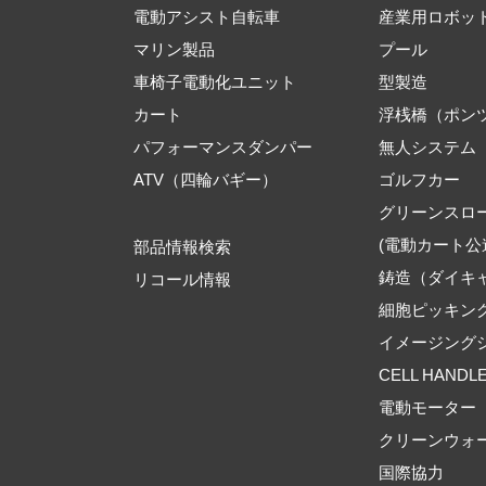
電動アシスト自転車
産業用ロボッ
マリン製品
プール
車椅子電動化ユニット
型製造
カート
浮桟橋（ポン
パフォーマンスダンパー
無人システム
ATV（四輪バギー）
ゴルフカー
グリーンスロ
(電動カート公
部品情報検索
鋳造（ダイキ
リコール情報
細胞ピッキン
イメージング
CELL HANDL
電動モーター
クリーンウォ
国際協力