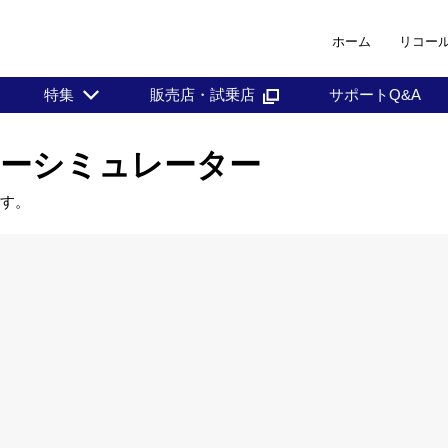
ホーム
リコー
特集
販売店・試乗店
サポートQ&A
セサリーシミュレーター
です。