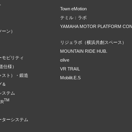
ト
Town eMotion
テミル：ラボ
YAMAHA MOTOR PLATFORM CO
ツーン）
リジェラボ（横浜共創スペース）
MOUNTAIN RIDE HUB.
ーモビリティ
αlive
道仕様）
VR TRAIL
ャスト）・鍛造
Mobilit.E.S
グ＆
システム
TM
ER
ーターシステム