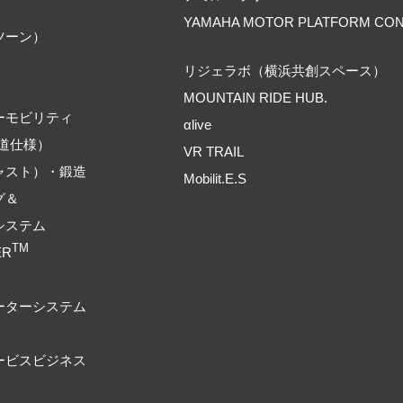
YAMAHA MOTOR PLATFORM CO
ツーン）
リジェラボ（横浜共創スペース）
MOUNTAIN RIDE HUB.
ーモビリティ
αlive
道仕様）
VR TRAIL
ャスト）・鍛造
Mobilit.E.S
グ＆
システム
TM
ER
ーターシステム
ービスビジネス