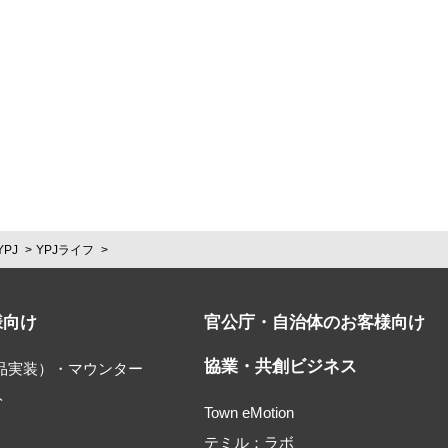
YPJ
YPJライフ
様向け
官公庁・自治体のお客様向け
協業・共創ビジネス
部品実装）・マウンター
ト
Town eMotion
テミル：ラボ