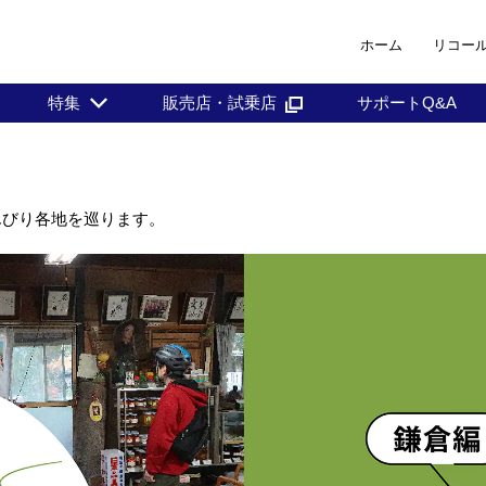
ホーム
リコー
特集
販売店・試乗店
サポートQ&A
のんびり各地を巡ります。