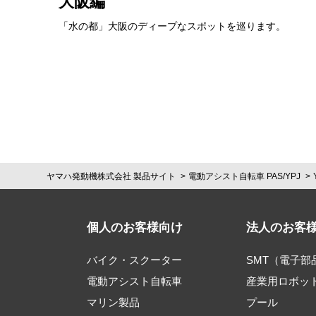
大阪編
「水の都」大阪のディープなスポットを巡ります。
ヤマハ発動機株式会社 製品サイト
電動アシスト自転車 PAS/YPJ
個人のお客様向け
法人のお客
バイク・スクーター
SMT（電子
電動アシスト自転車
産業用ロボッ
マリン製品
プール