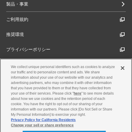
製品・事業
ご利用規約
推奨環境
プライバシーポリシー
Cookieポリシー
We collect unique personal identifiers such as cookies to analyze
our traffic and to personalize content and ads. We share
information about your use of our website with our analytics and
アクセシビリティ方針
advertising partners, who may combine it with other information
that you have provided to them or that they have collected from
your use of their services. Please click "
here
" to see more details
about how we use cookies and the retention period of each
古物営業法に基づく表示
cookie. You have the right to opt out of our sharing of your
information with our partners. Please click [Do Not Sell or Share
My Personal Information] to exercise your right.
製品・事業のお問合せ
Privacy Policy for California Residents
Change your sell or share preference