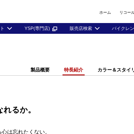
ホーム
リコー
ント
YSP(専門店)
販売店検索
バイクレ
製品概要
特長紹介
カラー＆スタイ
なれるか。
る心は忘れたくない。