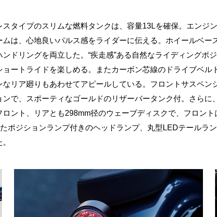
スタイプのスリムな燃料タンクは、容量13Lを確保。エンジ
ムは、心地良いパルス感をライダーに伝える。ホイールベースは
ンドリングを両立した。“疾走感”ある自然なライディングポ
ショートライドを楽しめる。またカーボン芯線のドライブベル
ンなリア廻りもあわせてアピールしている。フロントサスペンシ
ョンで、スポーティなゴールドのリザーバータンク付。さらに
ロント、リアとも298mm径のウェーブディスクで、フロン
またポジションランプ付きのヘッドランプ、丸型LEDテールラ
た。