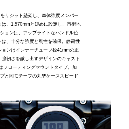
ンをリジット懸架し、車体強度メンバー
、1,570mmと短めに設定し、市街地
ジションは、アップライトなハンドル位
トは、十分な強度と剛性を確保。静粛性
ョンはインナーチューブ径41mmの正
、強靭さを醸し出すデザインのキャスト
トはフローティングマウントタイプ。加
ンプと同モチーフの丸型ケーススピード