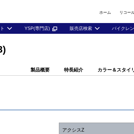
ホーム
リコー
ント
YSP(専門店)
販売店検索
バイクレ
)
製品概要
特長紹介
カラー＆スタイ
アクシスZ