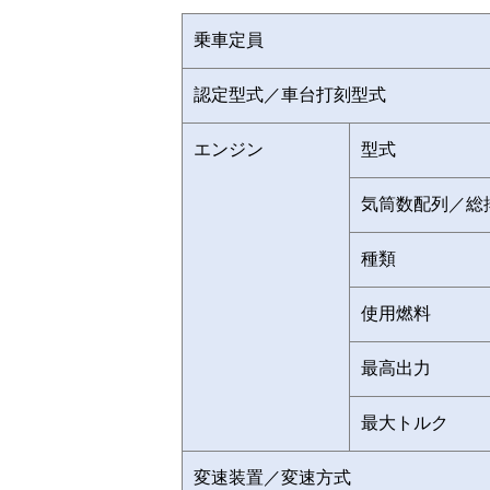
乗車定員
認定型式／車台打刻型式
エンジン
型式
気筒数配列／総
種類
使用燃料
最高出力
最大トルク
変速装置／変速方式