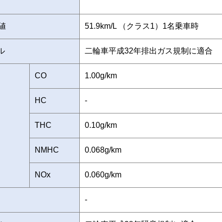
値
51.9km/L （クラス1）1名乗車時
ル
二輪車平成32年排出ガス規制に適合
CO
1.00g/km
HC
-
THC
0.10g/km
NMHC
0.068g/km
NOx
0.060g/km
-