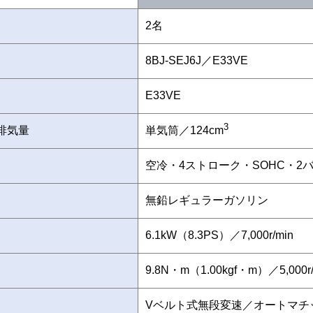
2名
8BJ-SEJ6J／E33VE
E33VE
3
排気量
単気筒／124cm
空冷・4ストローク・SOHC・2
無鉛レギュラーガソリン
6.1kW（8.3PS）／7,000r/min
9.8N・m（1.00kgf・m）／5,000r/
Vベルト式無段変速／オートマチ