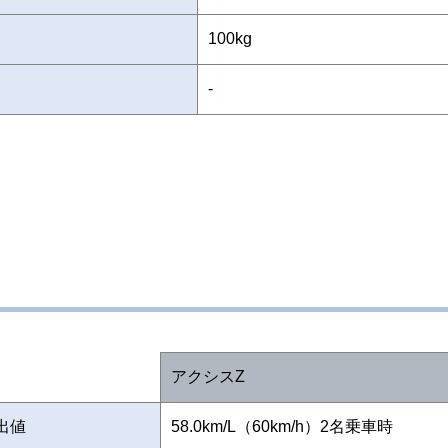
100kg
-
アクシスZ
出値
58.0km/L（60km/h）2名乗車時