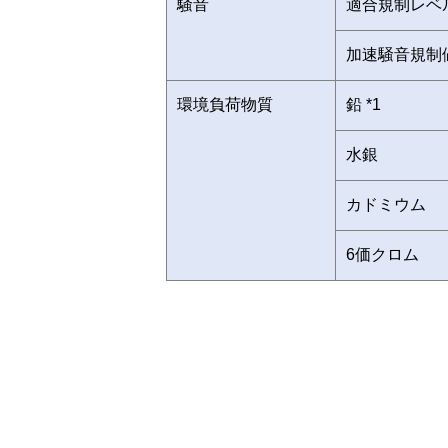
騒音
適合規制レベ
加速騒音規制
環境負荷物質
鉛 *1
水銀
カドミウム
6価クロム