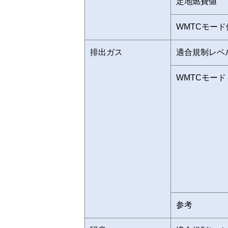
定地燃費値
WMTCモード
排出ガス
適合規制レベ
WMTCモード
参考