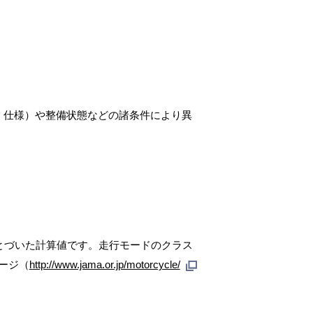
、仕様）や整備状態などの諸条件により異
とづいた計算値です。走行モードのクラス
ージ（
http://www.jama.or.jp/motorcycle/