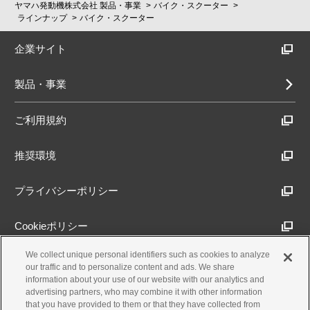
ヤマハ発動機株式会社 製品・事業
バイク・スクーター
ラインナップ
バイク・スクーター
企業サイト
製品・事業
ご利用規約
推奨環境
プライバシーポリシー
Cookieポリシー
We collect unique personal identifiers such as cookies to analyze
アクセシビリティ方針
our traffic and to personalize content and ads. We share
information about your use of our website with our analytics and
advertising partners, who may combine it with other information
that you have provided to them or that they have collected from