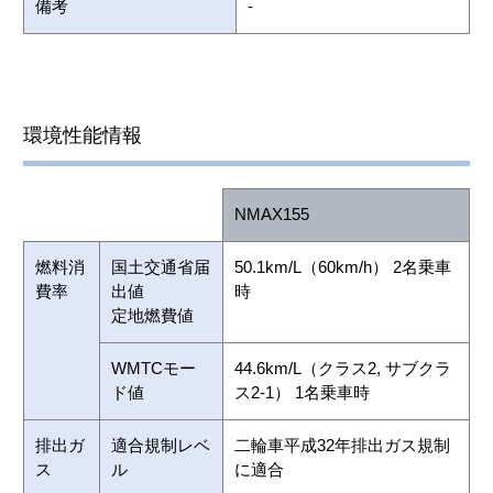
備考
-
環境性能情報
NMAX155
燃料消
国土交通省届
50.1km/L（60km/h） 2名乗車
費率
出値
時
定地燃費値
WMTCモー
44.6km/L（クラス2, サブクラ
ド値
ス2-1） 1名乗車時
排出ガ
適合規制レベ
二輪車平成32年排出ガス規制
ス
ル
に適合