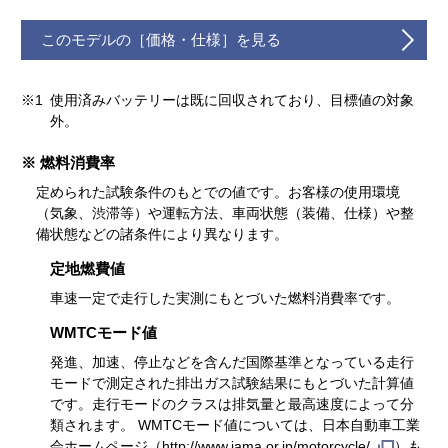
このモデルの［価格・仕様］を見る
※1
使用済みバッテリーは既に回収されており、目標値の対象
外。
※ 燃料消費率
定められた試験条件のもとでの値です。お客様の使用環境
（気象、渋滞等）や運転方法、車両状態（装備、仕様）や整
備状態などの諸条件により異なります。
定地燃費値
車速一定で走行した実測にもとづいた燃料消費率です。
WMTCモード値
発進、加速、停止などを含んだ国際基準となっている走行
モードで測定された排出ガス試験結果にもとづいた計算値
です。走行モードのクラスは排気量と最高速度によって分
類されます。 WMTCモード値については、日本自動車工業
会ホームページ（
http://www.jama.or.jp/motorcycle/
）も