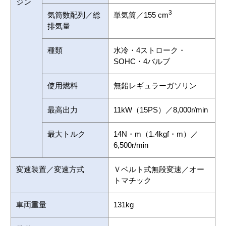
ジン
3
気筒数配列／総
単気筒／155 cm
Webカタログ
排気量
種類
水冷・4ストローク・
SOHC・4バルブ
使用燃料
無鉛レギュラーガソリン
最高出力
11kW（15PS）／8,000r/min
最大トルク
14N・m（1.4kgf・m）／
6,500r/min
変速装置／変速方式
Ｖベルト式無段変速／オー
トマチック
車両重量
131kg