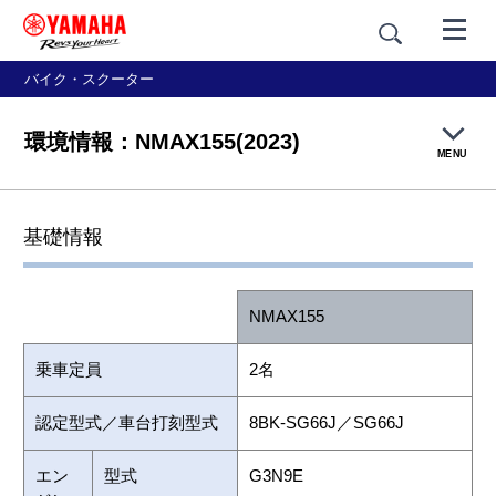
バイク・スクーター
環境情報：NMAX155(2023)
MENU
製品概要
基礎情報
特長紹介
NMAX155
カラー＆スタイリング
乗車定員
2名
価格・仕様
認定型式／車台打刻型式
8BK-SG66J／SG66J
アクセサリー
エン
型式
G3N9E