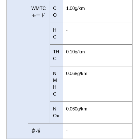
WMTC
C
1.00g/km
モード
O
H
-
C
TH
0.10g/km
C
N
0.068g/km
M
H
C
N
0.060g/km
Ox
参考
-