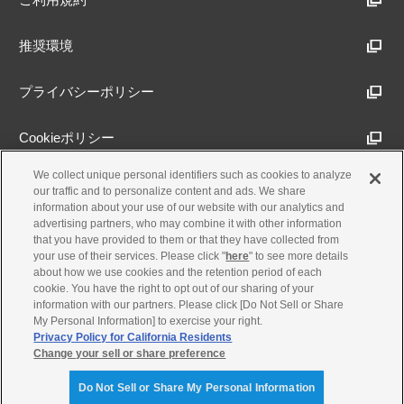
推奨環境
プライバシーポリシー
Cookieポリシー
We collect unique personal identifiers such as cookies to analyze
アクセシビリティ方針
our traffic and to personalize content and ads. We share
information about your use of our website with our analytics and
advertising partners, who may combine it with other information
that you have provided to them or that they have collected from
古物営業法に基づく表示
your use of their services. Please click "
here
" to see more details
about how we use cookies and the retention period of each
cookie. You have the right to opt out of our sharing of your
製品・事業のお問合せ
information with our partners. Please click [Do Not Sell or Share
My Personal Information] to exercise your right.
Privacy Policy for California Residents
Change your sell or share preference
© Yamaha Motor Co., Ltd.
Do Not Sell or Share My Personal Information