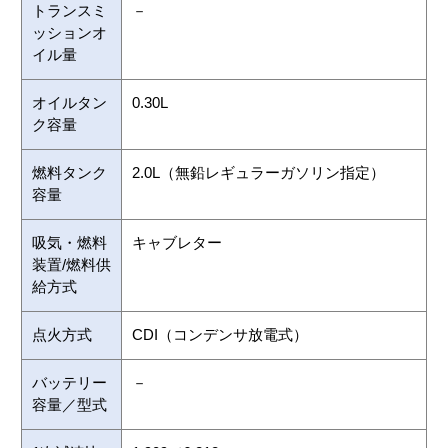
トランスミ
－
ッションオ
イル量
オイルタン
0.30L
ク容量
燃料タンク
2.0L（無鉛レギュラーガソリン指定）
容量
吸気・燃料
キャブレター
装置/燃料供
給方式
点火方式
CDI（コンデンサ放電式）
バッテリー
－
容量／型式