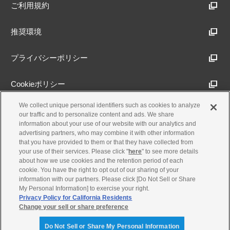
ご利用規約
推奨環境
プライバシーポリシー
Cookieポリシー
We collect unique personal identifiers such as cookies to analyze
アクセシビリティ方針
our traffic and to personalize content and ads. We share
information about your use of our website with our analytics and
advertising partners, who may combine it with other information
that you have provided to them or that they have collected from
古物営業法に基づく表示
your use of their services. Please click "
here
" to see more details
about how we use cookies and the retention period of each
cookie. You have the right to opt out of our sharing of your
製品・事業のお問合せ
information with our partners. Please click [Do Not Sell or Share
My Personal Information] to exercise your right.
Privacy Policy for California Residents
Change your sell or share preference
© Yamaha Motor Co., Ltd.
Do Not Sell or Share My Personal Information