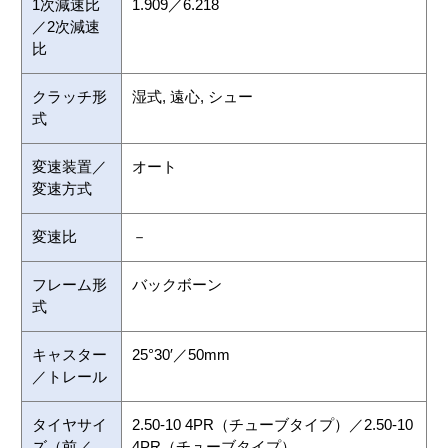
1次減速比
1.909／6.218
／2次減速
比
クラッチ形
湿式, 遠心, シュー
式
変速装置／
オート
変速方式
変速比
－
フレーム形
バックボーン
式
キャスター
25°30′／50mm
／トレール
タイヤサイ
2.50-10 4PR（チューブタイプ）／2.50-10
ズ（前／
4PR（チューブタイプ）