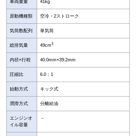
車両重量
41kg
原動機種類
空冷・2ストローク
気筒数配列
単気筒
3
総排気量
49cm
内径×行程
40.0mm×39.2mm
圧縮比
6.0：1
始動方式
キック式
潤滑方式
分離給油
エンジンオ
－
イル容量