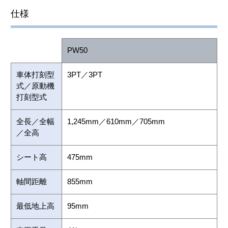
仕様
PW50
車体打刻型
3PT／3PT
式／原動機
打刻型式
全長／全幅
1,245mm／610mm／705mm
／全高
シート高
475mm
軸間距離
855mm
最低地上高
95mm