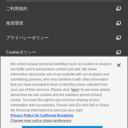
ご利用規約
推奨環境
プライバシーポリシー
Cookieポリシー
We collect unique personal identifiers such as cookies to analyze
アクセシビリティ方針
our traffic and to personalize content and ads. We share
information about your use of our website with our analytics and
advertising partners, who may combine it with other information
that you have provided to them or that they have collected from
古物営業法に基づく表示
your use of their services. Please click "
here
" to see more details
about how we use cookies and the retention period of each
cookie. You have the right to opt out of our sharing of your
製品・事業のお問合せ
information with our partners. Please click [Do Not Sell or Share
My Personal Information] to exercise your right.
Privacy Policy for California Residents
Change your sell or share preference
© Yamaha Motor Co., Ltd.