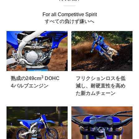
For all Competitive Spirit
すべての負けず嫌いへ
3
熟成の249cm
DOHC
フリクションロスを低
4バルブエンジン
減し、耐硬直性を高め
た新カムチェーン