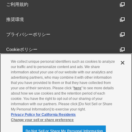
ご利用規約
推奨環境
プライバシーポリシー
Cookieポリシー
We collect unique personal identifiers such as cookies to analyze
アクセシビリティ方針
our traffic and to personalize content and ads. We share
information about your use of our website with our analytics and
advertising partners, who may combine it with other information
that you have provided to them or that they have collected from
古物営業法に基づく表示
your use of their services. Please click "
here
" to see more details
about how we use cookies and the retention period of each
cookie. You have the right to opt out of our sharing of your
製品・事業のお問合せ
information with our partners. Please click [Do Not Sell or Share
My Personal Information] to exercise your right.
Privacy Policy for California Residents
Change your sell or share preference
© Yamaha Motor Co., Ltd.
Do Not Sell or Share My Personal Information