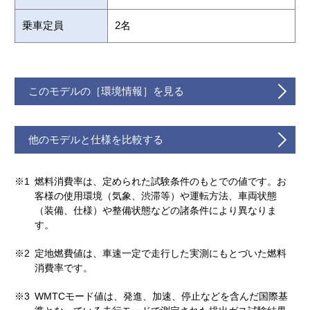
乗車定員
2名
このモデルの［環境情報］を見る
他のモデルと仕様を比較する
※1
燃料消費率は、定められた試験条件のもとでの値です。お
客様の使用環境（気象、渋滞等）や運転方法、車両状態
（装備、仕様）や整備状態などの諸条件により異なりま
す。
※2
定地燃費値は、車速一定で走行した実測にもとづいた燃料
消費率です。
※3
WMTCモード値は、発進、加速、停止などを含んだ国際基