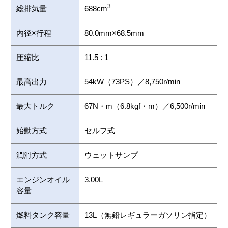
3
総排気量
688cm
内径×行程
80.0mm×68.5mm
圧縮比
11.5 : 1
最高出力
54kW（73PS）／8,750r/min
最大トルク
67N・m（6.8kgf・m）／6,500r/min
始動方式
セルフ式
潤滑方式
ウェットサンプ
エンジンオイル
3.00L
容量
燃料タンク容量
13L（無鉛レギュラーガソリン指定）