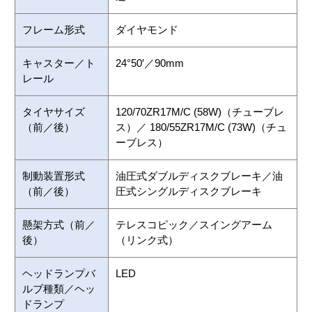
フレーム形式
ダイヤモンド
キャスター／ト
24°50′／90mm
レール
タイヤサイズ
120/70ZR17M/C (58W)（チューブレ
（前／後）
ス）／ 180/55ZR17M/C (73W)（チュ
ーブレス）
制動装置形式
油圧式ダブルディスクブレーキ／油
（前／後）
圧式シングルディスクブレーキ
懸架方式（前／
テレスコピック／スイングアーム
後）
（リンク式）
ヘッドランプバ
LED
ルブ種類／ヘッ
ドランプ