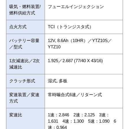
吸気・燃料装置/
フューエルインジェクション
燃料供給方式
点火方式
TCI（トランジスタ式）
バッテリー容量
12V, 8.6Ah（10HR）／YTZ10S／
／型式
YTZ10
1次減速比／2次
1.925／2.687 (77/40 X 43/16)
減速比
クラッチ形式
湿式, 多板
変速装置／変速
常時噛合式6速／リターン式
方式
変速比
1速：2.846 2速：2.125 3速：
1.631 4速：1.300 5速：1.090 6
速：0.964