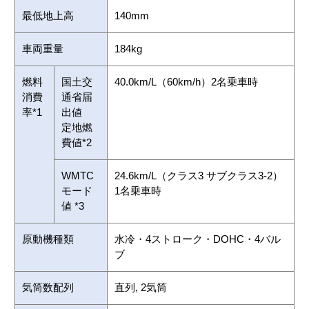
最低地上高
140mm
車両重量
184kg
燃料
国土交
40.0km/L（60km/h）2名乗車時
消費
通省届
率*1
出値
定地燃
費値*2
WMTC
24.6km/L（クラス3 サブクラス3-2）
モード
1名乗車時
値 *3
原動機種類
水冷・4ストローク・DOHC・4バル
ブ
気筒数配列
直列, 2気筒