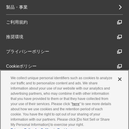
製品・事業
ご利用規約
推奨環境
プライバシーポリシー
Cookieポリシー
We collect unique personal identifiers such as cookies to analyze
アクセシビリティ方針
our traffic and to personalize content and ads. We share
information about your use of our website with our analytics and
advertising partners, who may combine it with other information
that you have provided to them or that they have collected from
古物営業法に基づく表示
your use of their services. Please click "
here
" to see more details
about how we use cookies and the retention period of each
cookie. You have the right to opt out of our sharing of your
製品・事業のお問合せ
information with our partners. Please click [Do Not Sell or Share
My Personal Information] to exercise your right.