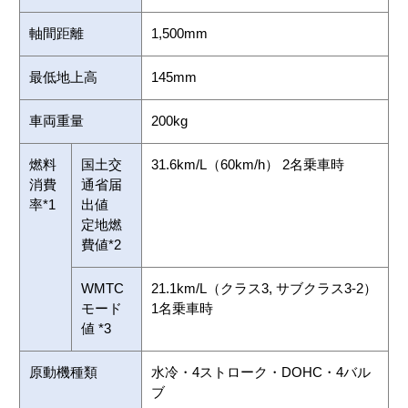
軸間距離
1,500mm
最低地上高
145mm
車両重量
200kg
燃料
国土交
31.6km/L（60km/h） 2名乗車時
消費
通省届
率*1
出値
定地燃
費値*2
WMTC
21.1km/L（クラス3, サブクラス3-2）
モード
1名乗車時
値 *3
原動機種類
水冷・4ストローク・DOHC・4バル
ブ