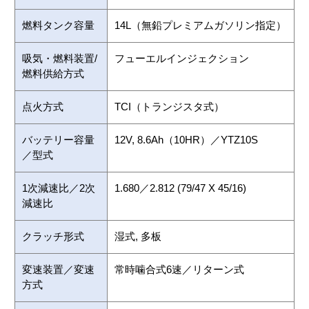
燃料タンク容量
14L（無鉛プレミアムガソリン指定）
吸気・燃料装置/
フューエルインジェクション
燃料供給方式
点火方式
TCI（トランジスタ式）
バッテリー容量
12V, 8.6Ah（10HR）／YTZ10S
／型式
1次減速比／2次
1.680／2.812 (79/47 X 45/16)
減速比
クラッチ形式
湿式, 多板
変速装置／変速
常時噛合式6速／リターン式
方式