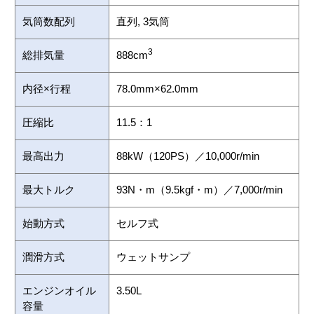
気筒数配列
直列, 3気筒
3
総排気量
888cm
内径×行程
78.0mm×62.0mm
圧縮比
11.5：1
最高出力
88kW（120PS）／10,000r/min
最大トルク
93N・m（9.5kgf・m）／7,000r/min
始動方式
セルフ式
潤滑方式
ウェットサンプ
エンジンオイル
3.50L
容量