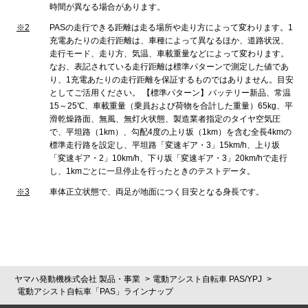
時間が異なる場合があります。
※2
PASの走行できる距離は走る場所や走り方によって変わります。1
充電あたりの走行距離は、車種によって異なるほか、道路状況、
走行モード、走り方、気温、車載重量などによって変わります。
なお、表記されている走行距離は標準パターンで測定した値であ
り、1充電あたりの走行距離を保証するものではありません。目安
としてご活用ください。 【標準パターン】バッテリー新品、常温
15～25℃、車載重量（乗員および荷物を合計した重量）65kg、平
滑乾燥路面、無風、無灯火状態、製造業者指定のタイヤ空気圧
で、平坦路（1km）、勾配4度の上り坂（1km）を含む全長4kmの
標準走行路を設定し、平坦路「変速ギア・3」15km/h、上り坂
「変速ギア・2」10km/h、下り坂「変速ギア・3」20km/hで走行
し、1kmごとに一旦停止を行ったときのテストデータ。
※3
車体正立状態で、両足が地面につく目安となる身長です。
ヤマハ発動機株式会社 製品・事業
電動アシスト自転車 PAS/YPJ
電動アシスト自転車「PAS」ラインナップ