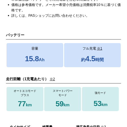
カタログ請求
価格は参考価格です。メーカー希望小売価格は消費税率10％に基づく価
格です。
詳しくは、PASショップにお問い合わせください。
バッテリー
容量
フル充電
※1
15.8
4.5
Ah
約
時間
走行距離（1充電あたり）
※2
オートエコモード
スマートパワー
強モード
プラス
モード
53
77
59
km
km
km