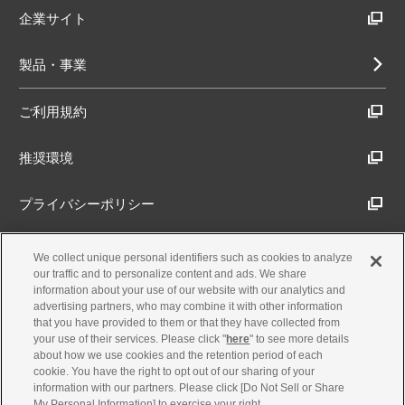
企業サイト
製品・事業
ご利用規約
推奨環境
プライバシーポリシー
Cookieポリシー
We collect unique personal identifiers such as cookies to analyze
our traffic and to personalize content and ads. We share
information about your use of our website with our analytics and
アクセシビリティ方針
advertising partners, who may combine it with other information
that you have provided to them or that they have collected from
your use of their services. Please click "
here
" to see more details
about how we use cookies and the retention period of each
古物営業法に基づく表示
cookie. You have the right to opt out of our sharing of your
information with our partners. Please click [Do Not Sell or Share
My Personal Information] to exercise your right.