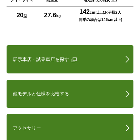
タイヤサイズ
総重量
適応身長の目安
※3
142
cm以上(お子様2人
20
27.6
型
kg
同乗の場合は146cm以上)
展示車店・試乗車店を探す
他モデルと仕様を比較する
アクセサリー