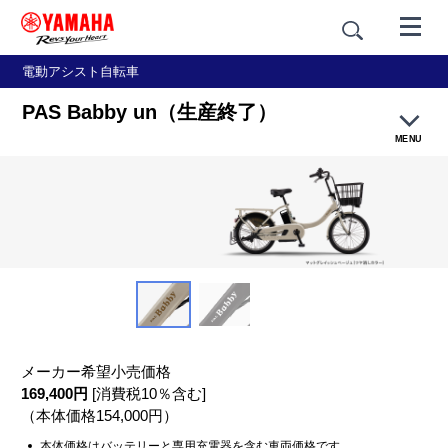
電動アシスト自転車
PAS Babby un（生産終了）
MENU
特長紹介
カラー
価格・仕様
アクセサリー
メーカー希望小売価格
169,400円
[消費税10％含む]
販売店・試乗車店検索
（本体価格154,000円）
本体価格はバッテリーと専用充電器を含む車両価格です。