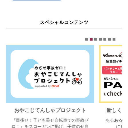
スペシャルコンテンツ
おやこじてんしゃプロジェクト
新しくなっ
『目指せ！子ども乗せ自転車での事故ゼ
あるある悩
ロ！』をスローガンに掲げ、子供のせ自
にちょ