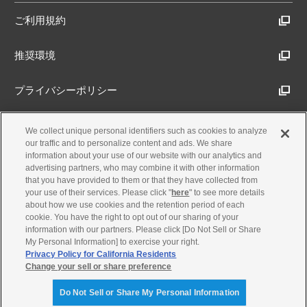
ご利用規約
推奨環境
プライバシーポリシー
Cookieポリシー
We collect unique personal identifiers such as cookies to analyze
our traffic and to personalize content and ads. We share
information about your use of our website with our analytics and
アクセシビリティ方針
advertising partners, who may combine it with other information
that you have provided to them or that they have collected from
your use of their services. Please click "
here
" to see more details
about how we use cookies and the retention period of each
古物営業法に基づく表示
cookie. You have the right to opt out of our sharing of your
information with our partners. Please click [Do Not Sell or Share
My Personal Information] to exercise your right.
製品・事業のお問合せ
Privacy Policy for California Residents
Change your sell or share preference
© Yamaha Motor Co., Ltd.
Do Not Sell or Share My Personal Information