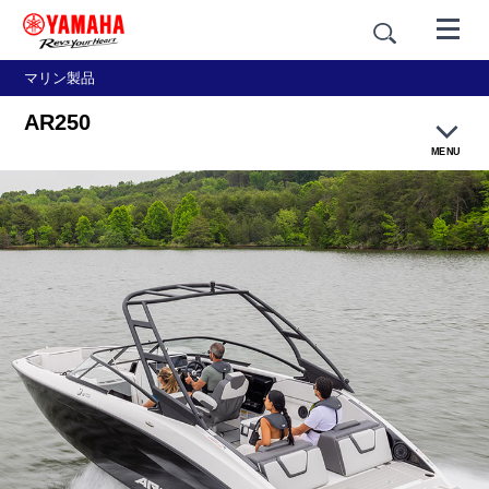
マリン製品
AR250
MENU
製品概要
デザイン
テクノロジー
主要諸元・価格例