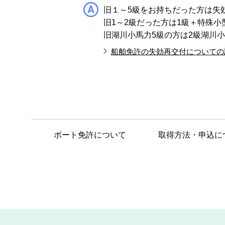
旧１～5級をお持ちだった方は失
旧1～2級だった方は1級＋特殊小
旧湖川小馬力5級の方は2級湖川
船舶免許の失効再交付についての
ボート免許について
取得方法・申込に