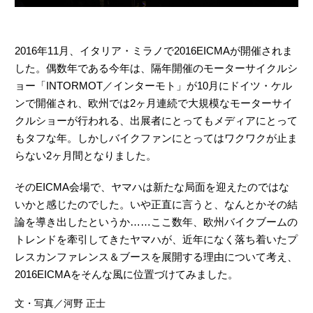
2016年11月、イタリア・ミラノで2016EICMAが開催されま
した。偶数年である今年は、隔年開催のモーターサイクルシ
ョー「INTORMOT／インターモト」が10月にドイツ・ケル
ンで開催され、欧州では2ヶ月連続で大規模なモーターサイ
クルショーが行われる、出展者にとってもメディアにとって
もタフな年。しかしバイクファンにとってはワクワクが止ま
らない2ヶ月間となりました。
そのEICMA会場で、ヤマハは新たな局面を迎えたのではな
いかと感じたのでした。いや正直に言うと、なんとかその結
論を導き出したというか……ここ数年、欧州バイクブームの
トレンドを牽引してきたヤマハが、近年になく落ち着いたプ
レスカンファレンス＆ブースを展開する理由について考え、
2016EICMAをそんな風に位置づけてみました。
文・写真／河野 正士