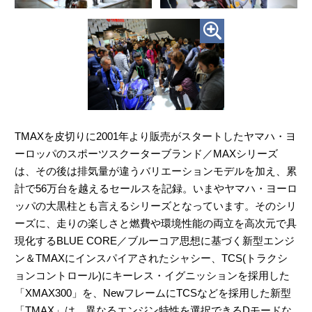
TMAXを皮切りに2001年より販売がスタートしたヤマハ・ヨ
ーロッパのスポーツスクーターブランド／MAXシリーズ
は、その後は排気量が違うバリエーションモデルを加え、累
計で56万台を越えるセールスを記録。いまやヤマハ・ヨーロ
ッパの大黒柱とも言えるシリーズとなっています。そのシリ
ーズに、走りの楽しさと燃費や環境性能の両立を高次元で具
現化するBLUE CORE／ブルーコア思想に基づく新型エンジ
ン＆TMAXにインスパイアされたシャシー、TCS(トラクシ
ョンコントロール)にキーレス・イグニッションを採用した
「XMAX300」を、NewフレームにTCSなどを採用した新型
「TMAX」は、異なるエンジン特性を選択できるDモードな