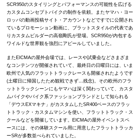
SCR950のスタイリングとパフォーマンスの可能性を広げる
カスタムコンセプトバイクの制作を依頼。またヤマハ・ヨー
ロッパの動画投稿サイト・アカウントなどですでに公開され
ているプロモーション動画に、ブラットスタイルの代表であ
りカスタムビルダーの高嶺剛氏が登場。SCR950が内包する
ワイルドな世界観を強烈にアピールしていました。
またEICMAの屋外会場では、レースや試乗会などさまざま
なコンテンツが開催されていて、最終日の日曜日には、いま
欧州で人気のフラットトラックレースも開催されたようです
(土曜日に帰国したため観戦できず…残念)。その欧州のフラ
ットトラックシーンにもヤマハは深く関わっていて、カスタ
ムバイクやバイク系ファッションブランドとして知られる
「デウスEXマキナ」がカスタムしたSR400ベースのフラッ
トトラック・カスタムマシンを使い、フラットトラック・ス
クールなどを開催しています。EICMAの屋外イベントスペ
ースには、その体験スクール用に用意したフラットトラッカ
ーSRが多数並べられていました。