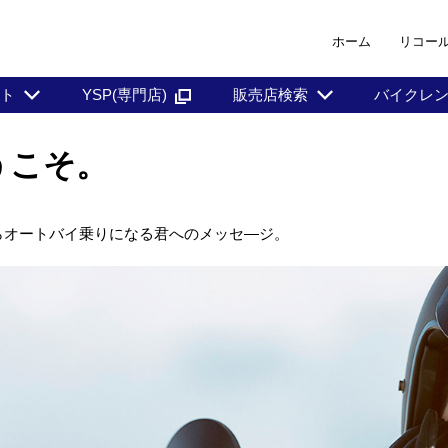
ホーム
リコー
ント
YSP(専門店)
販売店検索
バイクレ
ようこそ。
らオートバイ乗りになる君へのメッセ―ジ。