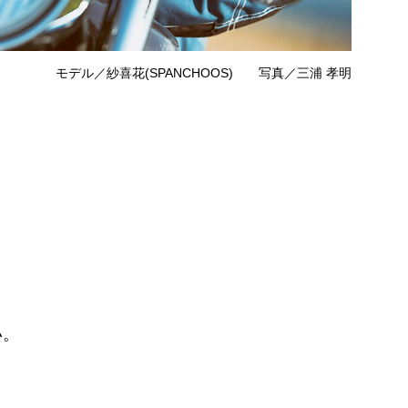
モデル／紗喜花(SPANCHOOS) 写真／三浦 孝明
い。