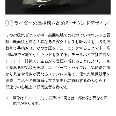
03
ライダーの高揚感を高める“サウンドデザイン”
３つの吸気ダクトが中・高回転域での心地よいサウンドに貢
献。断面積と長さの異なる各ダクトが生む吸気音を、各周波
数帯で共鳴させ、かつ音圧をチューニングすることで中・高
回転域で官能的なサウンドを奏でる。テールパイプは左右シ
ンメトリー排気で、左右から音圧を感じることにより、トル
ク感ある排気音を実現。エキゾーストパイプは、気筒別に曲
がり具合や長さが異なるステンレス製で、優れた脈動効果を
達成。これらの排気系はマス集中化に貢献するのみならず、
低速での心地よい低周波音を奏でる。
※
画像はイメージです。実際の車両とは一部仕様が異なる可
能性があります。