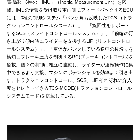
高機能・6軸の「IMU」（Inertial Measurement Unit）を搭
載。IMUの情報を受け取り車両側にフィードバックするECU
には、3種の制御システム「バンク角も反映したTCS （トラ
クションコントロールシステム） 」、「旋回性をサポート
するSCS（スライドコントロールシステム）」、「前輪の浮
き上がり傾向時にライダーを支援するLIF（リフトコントロ
ールシステム）」、「車体がバンクしている途中の横滑りを
検知しブレーキ圧力を制御するBC(ブレーキコントロール)を
搭載。個々の制御は相互に連動し、ライダーが運転操作に集
中できるよう支援、マシンのポテンシャルを効率よく引き出
す。トラクションコントロール、SCS、LIF それぞれの介入
度をセレクトできるTCS-MODE(トラクションコントロール
システムモード)を搭載している。