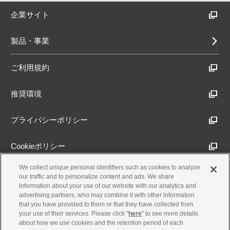
企業サイト
製品・事業
ご利用規約
推奨環境
プライバシーポリシー
Cookieポリシー
We collect unique personal identifiers such as cookies to analyze
アクセシビリティ方針
our traffic and to personalize content and ads. We share
information about your use of our website with our analytics and
advertising partners, who may combine it with other information
that you have provided to them or that they have collected from
古物営業法に基づく表示
your use of their services. Please click "
here
" to see more details
about how we use cookies and the retention period of each