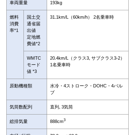
車両重量
193kg
燃料
国土交
31.1km/L（60km/h） 2名乗車時
消費
通省届
率*1
出値
定地燃
費値*2
WMTC
20.4km/L（クラス3, サブクラス3-2）
モード
1名乗車時
値 *3
原動機種類
水冷・4ストローク・DOHC・4バル
ブ
気筒数配列
直列, 3気筒
3
総排気量
888cm