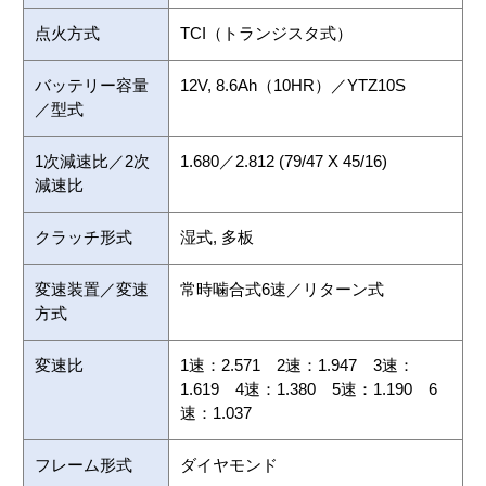
点火方式
TCI（トランジスタ式）
バッテリー容量
12V, 8.6Ah（10HR）／YTZ10S
／型式
1次減速比／2次
1.680／2.812 (79/47 X 45/16)
減速比
クラッチ形式
湿式, 多板
変速装置／変速
常時噛合式6速／リターン式
方式
変速比
1速：2.571 2速：1.947 3速：
1.619 4速：1.380 5速：1.190 6
速：1.037
フレーム形式
ダイヤモンド