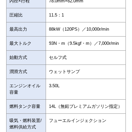
内径×行程
78.0mm×62.0mm
圧縮比
11.5：1
最高出力
88kW（120PS）／10,000r/min
最大トルク
93N・m（9.5kgf・m）／7,000r/min
始動方式
セルフ式
潤滑方式
ウェットサンプ
エンジンオイル
3.50L
容量
燃料タンク容量
14L（無鉛プレミアムガソリン指定）
吸気・燃料装置/
フューエルインジェクション
燃料供給方式