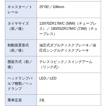
キャスター／ト
25°00′／108mm
レール
タイヤサイズ
120/70ZR17M/C (58W)（チューブレ
（前／後）
ス）／ 180/55ZR17M/C (73W)（チュ
ーブレス）
制動装置形式
油圧式ダブルディスクブレーキ／油
（前／後）
圧式シングルディスクブレーキ
懸架方式（前／
テレスコピック／スイングアーム
後）
（リンク式）
ヘッドランプバ
LED／LED
ルブ種類／ヘッ
ドランプ
乗車定員
2名