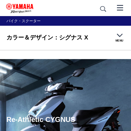
バイク・スクーター
カラー＆デザイン：シグナス X
MENU
製品TOP
機能・装備
カラー＆デザイン
価格・仕様
Re-Athletic CYGNUS
アクセサリー＆ギア