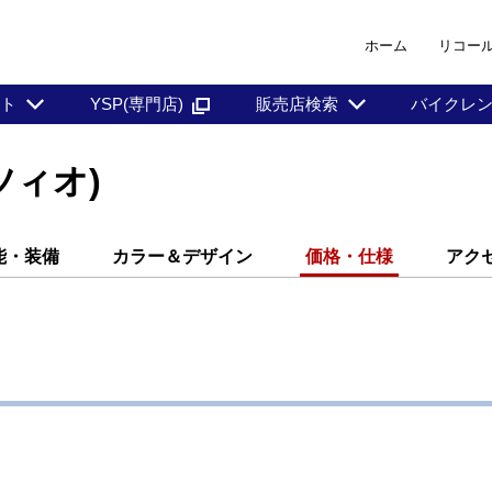
ホーム
リコー
ント
YSP(専門店)
販売店検索
バイクレ
ツィオ)
能・装備
カラー＆デザイン
価格・仕様
アク