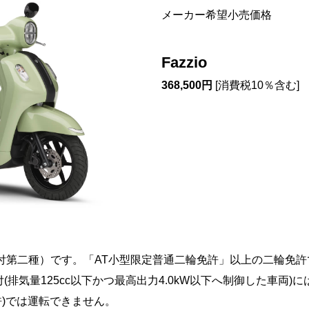
メーカー希望小売価格
Fazzio
368,500円
[消費税10％含む]
（
（原付第二種）です。「AT小型限定普通二輪免許」以上の二輪免
付(排気量125cc以下かつ最高出力4.0kW以下へ制御した車両
許)では運転できません。