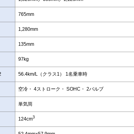
765mm
1,280mm
135mm
97kg
2
56.4km/L（クラス1） 1名乗車時
空冷・ 4ストローク・ SOHC・ 2バルブ
単気筒
3
124cm
52.4mm×57.9mm