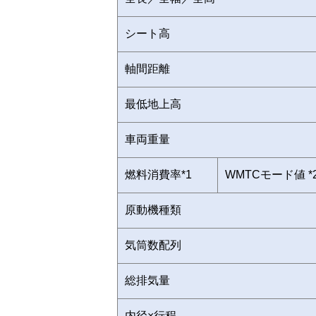
シート高
軸間距離
最低地上高
車両重量
燃料消費率*1
WMTCモード値 *
原動機種類
気筒数配列
総排気量
内径×行程