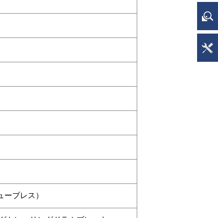
YS
展
ア
シ
L（チューブレス）