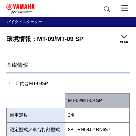
バイク・スクーター
環境情報：MT-09/MT-09 SP
MENU
製品TOP
基礎情報
機能・装備
〈 〉内はMT-09SP
カラー＆デザイン
MT-09/MT-09 SP
価格・仕様
乗車定員
2名
アクセサリー＆ギア
認定型式／車台打刻型式
8BL-RN69J／RN69J