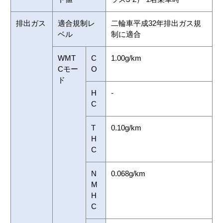
排出ガス
適合規制レ
二輪車平成32年排出ガス規
ベル
制に適合
WMT
C
1.00g/km
Cモー
O
ド
H
-
C
T
0.10g/km
H
C
N
0.068g/km
M
H
C