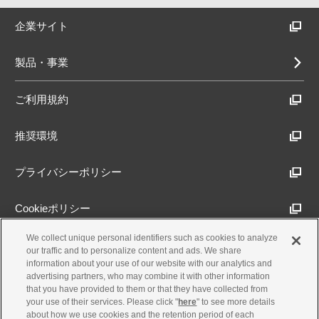
企業サイト
製品・事業
ご利用規約
推奨環境
プライバシーポリシー
Cookieポリシー
We collect unique personal identifiers such as cookies to analyze
アクセシビリティ方針
our traffic and to personalize content and ads. We share
information about your use of our website with our analytics and
advertising partners, who may combine it with other information
that you have provided to them or that they have collected from
古物営業法に基づく表示
your use of their services. Please click "
here
" to see more details
about how we use cookies and the retention period of each