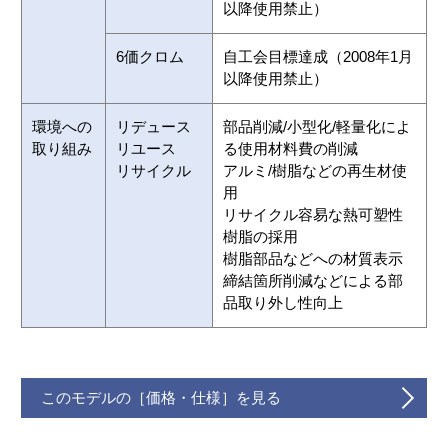
以降使用禁止）
6価クロム
自工会目標達成（2008年1月
以降使用禁止）
環境への
リデュース
部品削減/小型化/軽量化によ
取り組み
リユース
る使用材料費の削減

リサイクル
アルミ/樹脂などの再生材使
用

リサイクル容易な熱可塑性
樹脂の採用

樹脂部品などへの材質表示

締結箇所削減などによる部
品取り外し性向上
このモデルの［価格・仕様］を見る