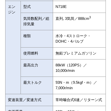
アクセサリーシミュレーター
エン
型式
N718E
ジン
3
気筒数配列／総
直列, 3気筒／888cm
排気量
種類
水冷・4ストローク・
DOHC・4バルブ
使用燃料
無鉛プレミアムガソリン
最高出力
88kW（120PS）／
10,000r/min
最大トルク
93N・m（9.5kgf・m）／
7,000r/min
変速装置／変速方式
常時噛合式6速／リターン式