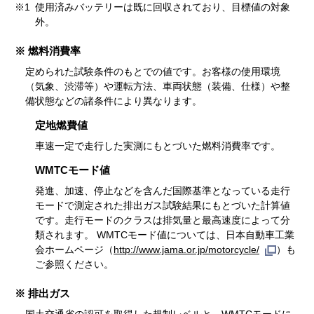
※1
使用済みバッテリーは既に回収されており、目標値の対象
外。
※ 燃料消費率
定められた試験条件のもとでの値です。お客様の使用環境
（気象、渋滞等）や運転方法、車両状態（装備、仕様）や整
備状態などの諸条件により異なります。
定地燃費値
車速一定で走行した実測にもとづいた燃料消費率です。
WMTCモード値
発進、加速、停止などを含んだ国際基準となっている走行
モードで測定された排出ガス試験結果にもとづいた計算値
です。走行モードのクラスは排気量と最高速度によって分
類されます。 WMTCモード値については、日本自動車工業
会ホームページ（
http://www.jama.or.jp/motorcycle/
）も
ご参照ください。
※ 排出ガス