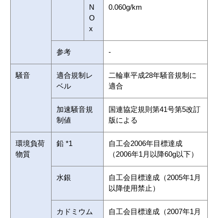
N
0.060g/km
O
x
参考
-
騒音
適合規制レ
二輪車平成28年騒音規制に
ベル
適合
加速騒音規
国連協定規則第41号第5改訂
制値
版による
環境負荷
鉛 *1
自工会2006年目標達成
物質
（2006年1月以降60g以下）
水銀
自工会目標達成（2005年1月
以降使用禁止）
カドミウム
自工会目標達成（2007年1月