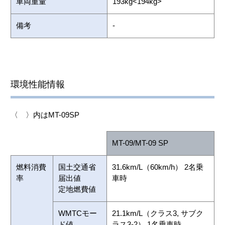
車両重量
193kg<194kg>
備考
-
環境性能情報
〈 〉内はMT-09SP
MT-09/MT-09 SP
燃料消費
国土交通省
31.6km/L（60km/h） 2名乗
率
届出値
車時
定地燃費値
WMTCモー
21.1km/L（クラス3, サブク
ド値
ラス3-2） 1名乗車時