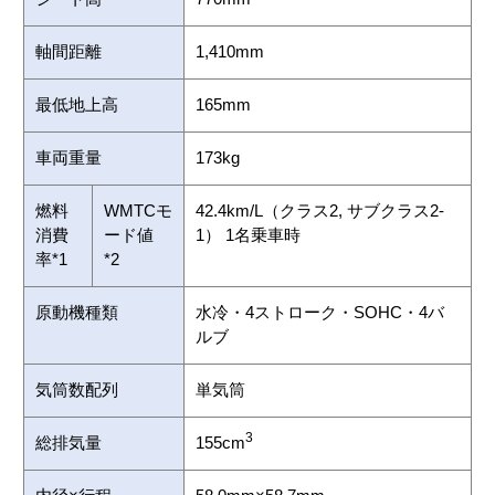
軸間距離
1,410mm
最低地上高
165mm
車両重量
173kg
燃料
WMTCモ
42.4km/L（クラス2, サブクラス2-
消費
ード値
1） 1名乗車時
率*1
*2
原動機種類
水冷・4ストローク・SOHC・4バ
ルブ
気筒数配列
単気筒
3
総排気量
155cm