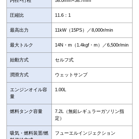
内径×行程
58.0mm×58.7mm
圧縮比
11.6：1
最高出力
11kW（15PS）／8,000r/min
最大トルク
14N・m（1.4kgf・m）／6,500r/min
始動方式
セルフ式
潤滑方式
ウェットサンプ
エンジンオイル容
1.00L
量
燃料タンク容量
7.2L（無鉛レギュラーガソリン指
定）
吸気・燃料装置/燃
フューエルインジェクション