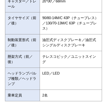
キャスター／トレ
20°00′／68mm
ール
タイヤサイズ（前
90/80-14M/C 43P（チューブレス）
／後）
／130/70-13M/C 63P（チューブレ
ス）
制動装置形式（前
油圧式ディスクブレーキ／油圧式
／後）
シングルディスクブレーキ
懸架方式（前／
テレスコピック／ユニットスイン
後）
グ
ヘッドランプバル
LED／LED
ブ種類／ヘッドラ
ンプ
乗車定員
2名