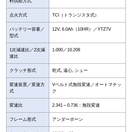
料供給方式
点火方式
TCI（トランジスタ式）
バッテリー容量／
12V, 6.0Ah（10HR）／YTZ7V
型式
1次減速比／2次減
1.000／10.208
速比
クラッチ形式
乾式, 遠心, シュー
変速装置／変速方
Vベルト式無段変速／オートマチッ
式
ク
変速比
2.341～0.736：無段変速
フレーム形式
アンダーボーン